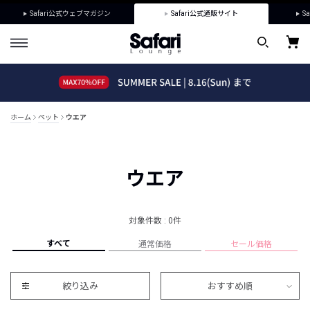
Safari公式ウェブマガジン
Safari公式通販サイト
Sa
ホーム
ペット
ウエア
ウエア
対象件数 : 0件
すべて
通常価格
セール価格
絞り込み
おすすめ順