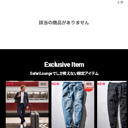
0 件
該当の商品がありません
Exclusive Item
Safari Loungeでしか買えない限定アイテム
NEW
NEW
NEW
限定
限定