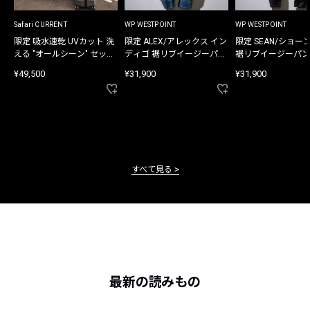
Safari CURRENT
WP WESTPOINT
WP WESTPOINT
限定 吸水速乾 UVカット 洗
限定 ALEX/アレックス イン
限定 SEAN/ショー
える "オールシーン" セット
ディゴ 裾リブイージーパン
裾リブイージーパン
アップ
ツ
¥49,500
¥31,900
¥31,900
すべて見る
最新の読みもの