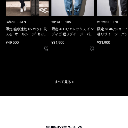
Safari CURRENT
WP WESTPOINT
WP WESTPOINT
限定 吸水速乾 UVカット 洗
限定 ALEX/アレックス イン
限定 SEAN/ショー
える "オールシーン" セット
ディゴ 裾リブイージーパン
裾リブイージーパン
アップ
ツ
¥49,500
¥31,900
¥31,900
すべて見る