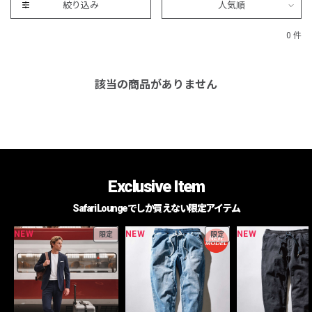
絞り込み
人気順
0 件
該当の商品がありません
Exclusive Item
Safari Loungeでしか買えない限定アイテム
NEW
NEW
NEW
限定
限定