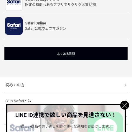
限定の機能もあるアプリでサクサクお買い物
Safari Online
Safari公式ウェブマガジン
よくある質問
初めての方
Club Safariとは
LINE ID連携で欲しい商品を見逃さない！
ショッピングガイド
欲しい商品の買い逃しを防ぐ便利な通知をお届けします。