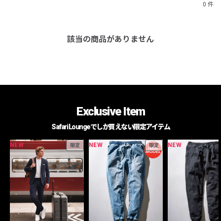
0 件
該当の商品がありません
Exclusive Item
Safari Loungeでしか買えない限定アイテム
NEW
NEW
NEW
限定
限定