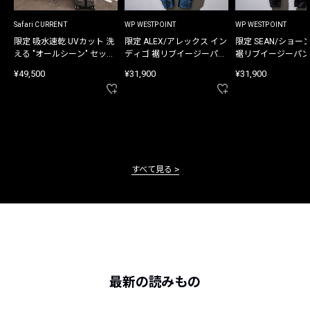
Safari CURRENT
WP WESTPOINT
WP WESTPOINT
限定 吸水速乾 UVカット 洗
限定 ALEX/アレックス イン
限定 SEAN/ショー
える "オールシーン" セット
ディゴ 裾リブイージーパン
裾リブイージーパン
アップ
ツ
¥49,500
¥31,900
¥31,900
すべて見る
最新の読みもの