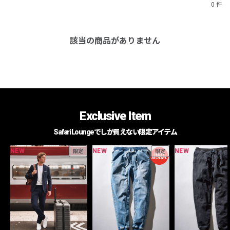
0 件
該当の商品がありません
Exclusive Item
Safari Loungeでしか買えない限定アイテム
NEW
NEW
NEW
限定
限定