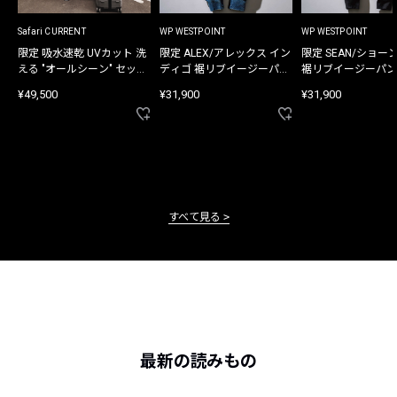
Safari CURRENT
WP WESTPOINT
WP WESTPOINT
限定 吸水速乾 UVカット 洗
限定 ALEX/アレックス イン
限定 SEAN/ショー
える "オールシーン" セット
ディゴ 裾リブイージーパン
裾リブイージーパン
アップ
ツ
¥49,500
¥31,900
¥31,900
すべて見る
最新の読みもの