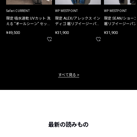
Safari CURRENT
WP WESTPOINT
WP WESTPOINT
限定 吸水速乾 UVカット 洗
限定 ALEX/アレックス イン
限定 SEAN/ショー
える "オールシーン" セット
ディゴ 裾リブイージーパン
裾リブイージーパン
アップ
ツ
¥49,500
¥31,900
¥31,900
すべて見る
最新の読みもの