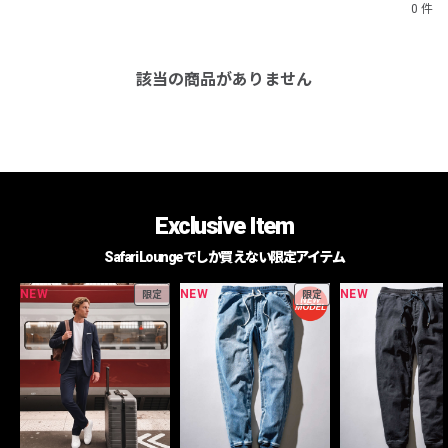
0 件
該当の商品がありません
Exclusive Item
Safari Loungeでしか買えない限定アイテム
NEW
NEW
NEW
限定
限定