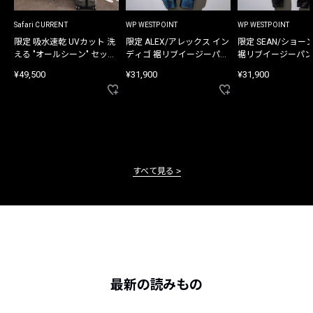
Safari CURRENT
WP WESTPOINT
WP WESTPOINT
限定 吸水速乾 UVカット 洗
限定 ALEX/アレックス イン
限定 SEAN/ショー
える "オールシーン" セット
ディゴ 裾リブイージーパン
裾リブイージーパン
アップ
ツ
¥49,500
¥31,900
¥31,900
すべて見る
最新の読みもの