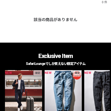
0 件
該当の商品がありません
Exclusive Item
Safari Loungeでしか買えない限定アイテム
NEW
NEW
NEW
限定
限定