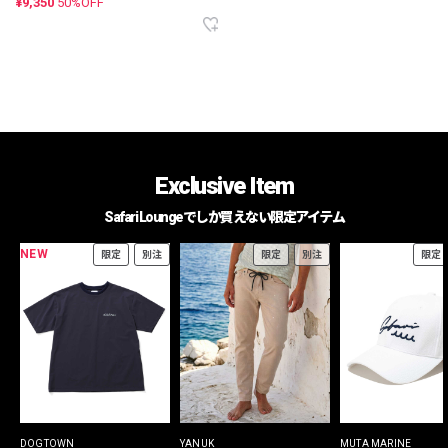
¥9,350
50%OFF
Exclusive Item
Safari Loungeでしか買えない限定アイテム
NEW
限定
別注
限定
別注
限定
DOGTOWN
YANUK
MUTA MARINE