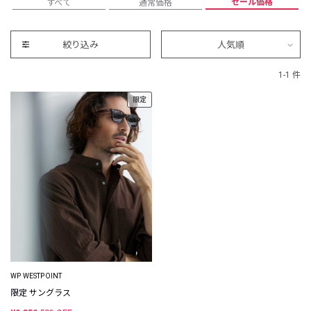
セール価格
すべて
通常価格
絞り込み
人気順
1-1 件
限定
WP WESTPOINT
限定 サングラス