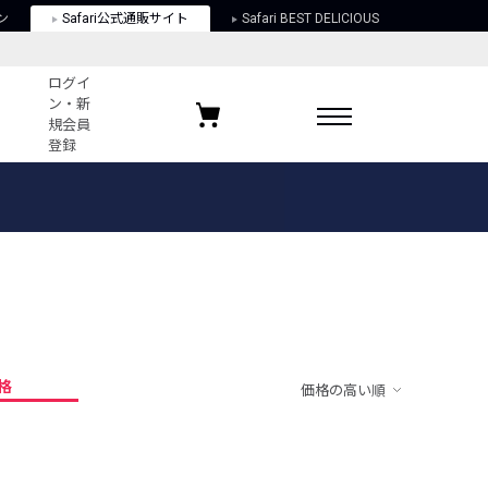
ン
Safari公式通販サイト
Safari BEST DELICIOUS
ログイ
ン・新
規会員
登録
ログイン・新規会員登録
お気に入りアイテム
ガイド
お気に入りブランド
お気に入り記事
最近チェックしたアイテム
格
価格の高い順
ポリシー
関する法律