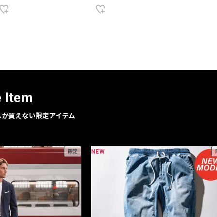
e Item
geでしか買えない限定アイテム
NEW
限定