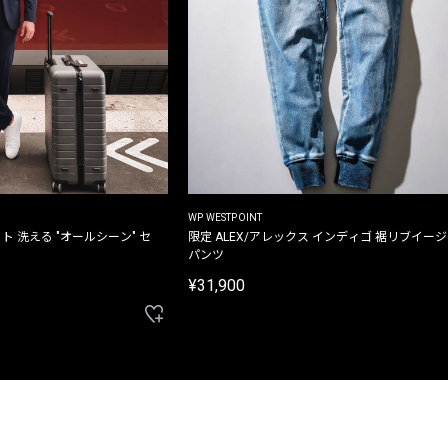
WP WESTPOINT
ト 洗える "オールシーン" セ
限定 ALEX/アレックス インディゴ 裾リブイー
パンツ
¥31,900