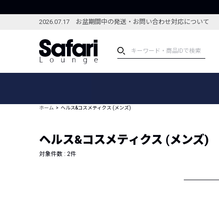
2026.07.17 お盆期間中の発送・お問い合わせ対応について
アイテム
スペシャル
カテゴリーから探す
スペシャルフィーチャ
ホーム
ヘルス&コスメティクス (メンズ)
ブランドから探す
特集記事
絞り込んで探す
ヘルス&コスメティクス (メンズ)
新着アイテム
コーディネート
編集部のおすすめアイテム
対象件数 :
2
件
編集部のおすすめコー
ランキング
雑誌・カタログ掲載アイテム
セール