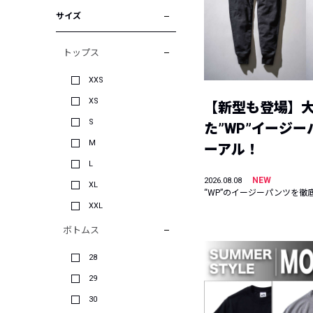
サイズ
トップス
XXS
XS
【新型も登場】
S
た”WP”イージ
M
ーアル！
L
NEW
2026.08.08
XL
“WP”のイージーパンツを徹
XXL
ボトムス
28
29
30