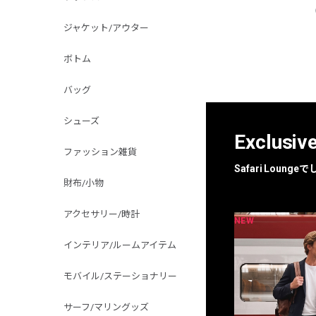
ジャケット/アウター
ボトム
バッグ
シューズ
Exclusiv
ファッション雑貨
Safari Loun
財布/小物
アクセサリー/時計
NEW
NEW
限定
別注
インテリア/ルームアイテム
モバイル/ステーショナリー
サーフ/マリングッズ