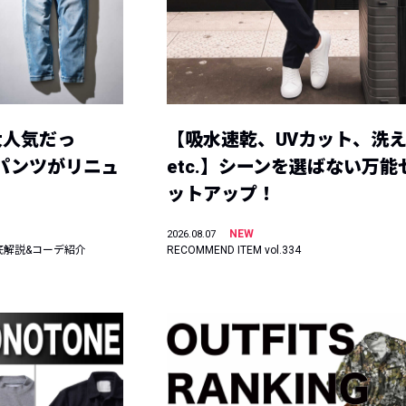
大人気だっ
【吸水速乾、UVカット、洗
ーパンツがリニュ
etc.】シーンを選ばない万能
ットアップ！
NEW
2026.08.07
底解説&コーデ紹介
RECOMMEND ITEM vol.334