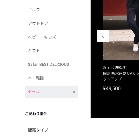
ゴルフ
アウトドア
ベビー・キッズ
ギフト
Safari BEST DELICIOUS
ACANTHUS
Safari CURRENT
別注限定 フード付き チェックシャツジャケット
限定 吸水速乾 UVカッ
本・雑誌
ットアップ
¥31,900
¥49,500
セール
こだわり条件
販売タイプ