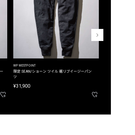
WP WESTPOINT
WP WESTPOINT
ジー
限定 SEAN/ショーン ツイル 裾リブイージーパン
限定 DAVID/デイヴィッド インデ
ツ
イージーパンツ
¥31,900
¥33,000