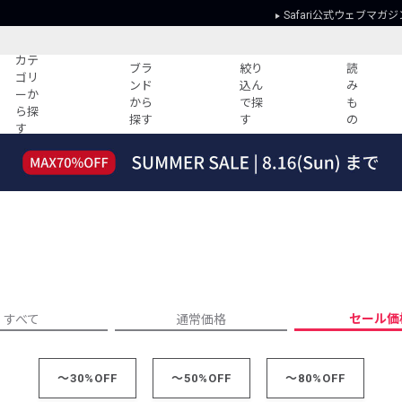
Safari公式ウェブマガジ
カテ
ブラ
絞り
読
ゴリ
ンド
込ん
み
ーか
から
で探
も
ら探
探す
す
の
す
読みもの
ガイド
ー
すべての記事
ショッピング
2026年のイチオシTシャツ！
初めての方
“WP”のイージーパンツを徹底解説&コ
Club Safari
ーデ紹介
よくある質問
HOTなコーデ TOP20
会社概要
ディネート
新ブランドご紹介！
会員利用規約
セール価
すべて
通常価格
人気記事ランキング
プライバシー
バイヤーズ レコメンド
特定商取引に
今週の別注アイテム
～30%OFF
～50%OFF
～80%OFF
ウィークリーコーデ