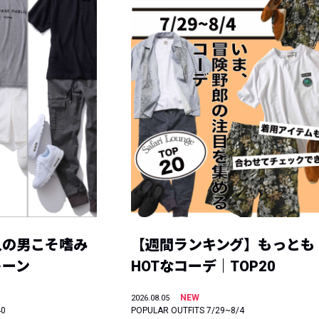
人の男こそ嗜み
【週間ランキング】もっとも
トーン
HOTなコーデ｜TOP20
NEW
2026.08.05
40
POPULAR OUTFITS 7/29~8/4