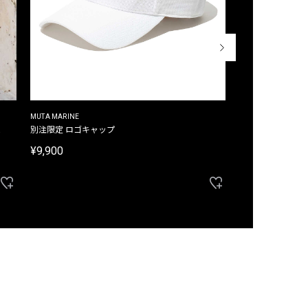
MUTA MARINE
CROSSLEY
ム
別注限定 ロゴキャップ
別注限定 ノースリ
¥9,900
¥8,580
40%OFF