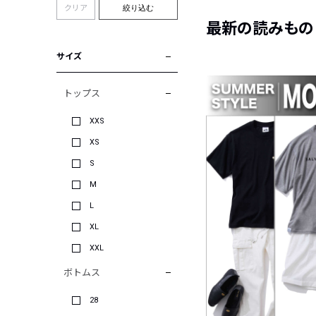
クリア
絞り込む
最新の読みもの
サイズ
トップス
XXS
XS
S
M
L
XL
XXL
ボトムス
28