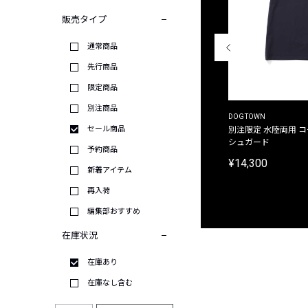
販売タイプ
通常商品
先行商品
限定商品
別注商品
THE DUFFER OF ST.GEORGE
DOGTOWN
セール商品
別注限定 ピグメントダイ バックプリント サーフ
別注限定 水陸両用 
プリントTシャツ
シュガード
予約商品
¥9,900
¥14,300
新着アイテム
再入荷
編集部おすすめ
在庫状況
在庫あり
在庫なし含む