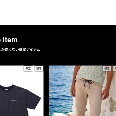
e Item
geでしか買えない限定アイテム
限定
別注
限定