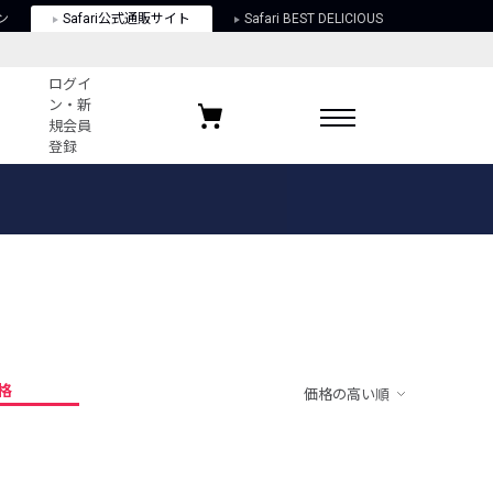
ン
Safari公式通販サイト
Safari BEST DELICIOUS
ログイ
ン・新
規会員
登録
ログイン・新規会員登録
お気に入りアイテム
ガイド
お気に入りブランド
お気に入り記事
最近チェックしたアイテム
格
価格の高い順
ポリシー
関する法律