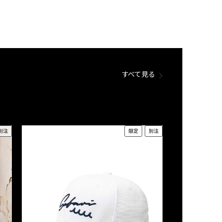
すべて見る
別注
限定
別注