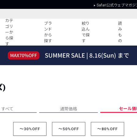
Safari公式ウェブマガジ
カテ
ブラ
絞り
読
ゴリ
ンド
込ん
み
ーか
から
で探
も
ら探
探す
す
の
す
読みもの
ガイド
ー
すべての記事
ショッピング
2026年のイチオシTシャツ！
初めての方
“WP”のイージーパンツを徹底解説&コ
Club Safari
ーデ紹介
)
よくある質問
HOTなコーデ TOP20
会社概要
ディネート
新ブランドご紹介！
会員利用規約
セール価
すべて
通常価格
人気記事ランキング
プライバシー
バイヤーズ レコメンド
特定商取引に
今週の別注アイテム
～30%OFF
～50%OFF
～80%OFF
ウィークリーコーデ