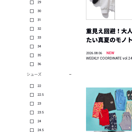
29
30
31
32
重見え回避！大
33
たい真夏のモノ
34
NEW
2026.08.06
35
WEEKLY COORDINATE vol.2
36
シューズ
22
22.5
23
23.5
24
24.5