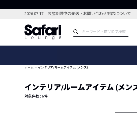
2026.07.17 お盆期間中の発送・お問い合わせ対応について
アイテム
スペシャル
カテゴリーから探す
スペシャルフィーチャ
ホーム
インテリア/ルームアイテム (メンズ)
ブランドから探す
特集記事
絞り込んで探す
インテリア/ルームアイテム (メンズ
新着アイテム
コーディネート
編集部のおすすめアイテム
対象件数 :
6
件
編集部のおすすめコー
ランキング
雑誌・カタログ掲載アイテム
セール