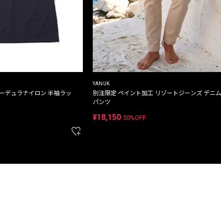
YANUK
コーデュラナイロン 半袖ラッ
別注限定 ペイント加工 リゾートジーンズ デニ
パンツ
¥18,150
50%OFF