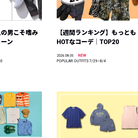
人の男こそ嗜み
【週間ランキング】もっとも
トーン
HOTなコーデ｜TOP20
NEW
2026.08.05
40
POPULAR OUTFITS 7/29~8/4