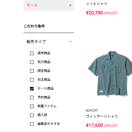
ィットシャツ
セール
¥20,790
30%OFF
こだわり条件
販売タイプ
通常商品
先行商品
限定商品
別注商品
セール商品
予約商品
新着アイテム
SCHOTT
再入荷
ヴィンテージシャツ
編集部おすすめ
¥17,600
20%OFF