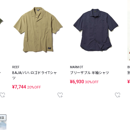
REEF
MARMOT
B
シ
BAJA/バハ ロゴドライTシャ
ブリーザブル 半袖シャツ
ツ
¥6,930
¥
30%OFF
¥7,744
20%OFF
別注