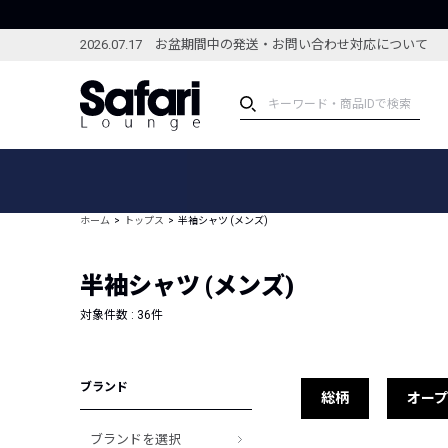
2026.07.17 お盆期間中の発送・お問い合わせ対応について
アイテム
スペシャル
カテゴリーから探す
スペシャルフィーチャ
ホーム
トップス
半袖シャツ (メンズ)
ブランドから探す
特集記事
絞り込んで探す
半袖シャツ (メンズ)
新着アイテム
コーディネート
編集部のおすすめアイテム
対象件数 :
36
件
編集部のおすすめコー
ランキング
雑誌・カタログ掲載アイテム
ブランド
セール
総柄
オー
ブランドを選択