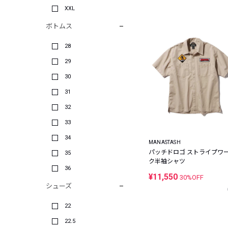
XXL
ボトムス
28
29
30
31
32
33
34
MANASTASH
パッチドロゴ ストライプワ
35
ク半袖シャツ
36
¥11,550
30%OFF
シューズ
22
22.5