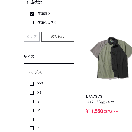
在庫状況
在庫あり
在庫なし含む
クリア
絞り込む
サイズ
トップス
XXS
XS
MANASTASH
S
リバー半袖シャツ
M
¥11,550
30%OFF
L
XL