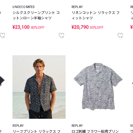
UNDECORATED
REPLAY
R
コ
シルクスクリーンプリント コ
リネンコットン リラックス フ
ットンローン半袖シャツ
ィットシャツ
¥23,100
¥20,790
¥
40%OFF
30%OFF
REPLAY
REPLAY
S
フ
リーフプリント リラックス フ
ロゴ刺繍 フラワー総柄プリン