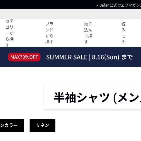
Safari公式ウェブマガジ
カテ
ブラ
絞り
読
ゴリ
ンド
込ん
み
ーか
から
で探
も
ら探
探す
す
の
す
読みもの
ガイド
ー
すべての記事
ショッピング
2026年のイチオシTシャツ！
初めての方
“WP”のイージーパンツを徹底解説&コ
Club Safari
ーデ紹介
よくある質問
半袖シャツ (メン
HOTなコーデ TOP20
会社概要
ディネート
新ブランドご紹介！
会員利用規約
人気記事ランキング
プライバシー
バイヤーズ レコメンド
特定商取引に
プンカラー
リネン
今週の別注アイテム
ウィークリーコーデ