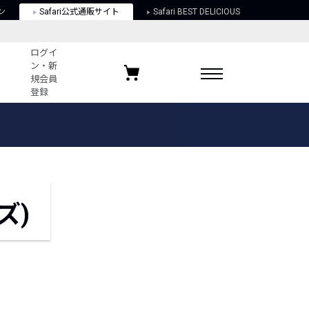
ン
Safari公式通販サイト
Safari BEST DELICIOUS
ログイ
ン・新
規会員
登録
ログイン・新規会員登録
お気に入りアイテム
ガイド
お気に入りブランド
お気に入り記事
最近チェックしたアイテム
ズ)
ポリシー
関する法律