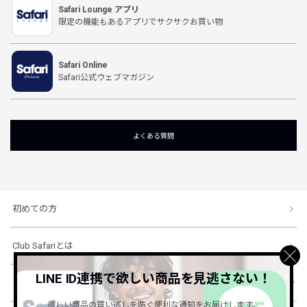
Safari Lounge アプリ
限定の機能もあるアプリでサクサクお買い物
Safari Online
Safari公式ウェブマガジン
よくある質問
初めての方
Club Safariとは
LINE ID連携で欲しい商品を見逃さない！
ショッピングガイド
欲しい商品の買い逃しを防ぐ便利な通知をお届けします。