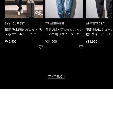
Safari CURRENT
WP WESTPOINT
WP WESTPOINT
限定 吸水速乾 UVカット 洗
限定 ALEX/アレックス イン
限定 SEAN/ショー
える "オールシーン" セット
ディゴ 裾リブイージーパン
裾リブイージーパン
アップ
ツ
¥49,500
¥31,900
¥31,900
すべて見る