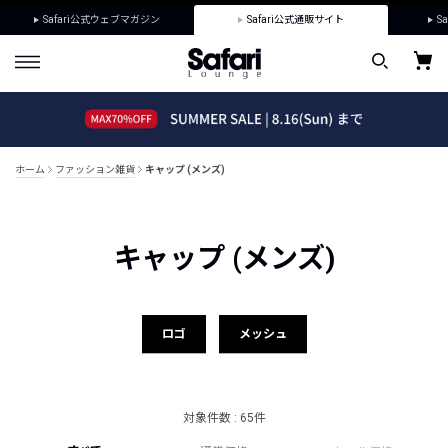
Safari公式ウェブマガジン
Safari公式通販サイト
Sa
ホーム
ファッション雑貨
キャップ (メンズ)
キャップ (メンズ)
ロゴ
メッシュ
対象件数 : 65件