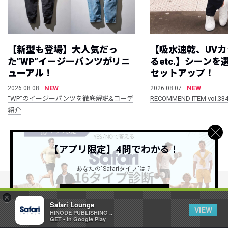
【新型も登場】大人気だっ
【吸水速乾、UV
た”WP”イージーパンツがリニ
るetc.】シーン
ューアル！
セットアップ！
NEW
NEW
2026.08.08
2026.08.07
“WP”のイージーパンツを徹底解説&コーデ
RECOMMEND ITEM vol.33
紹介
すべて見る
【アプリ限定】4問でわかる！
あなたの"Safariタイプ"は？
詳しくはこちら ＞
×
公式SNSアカウント
Safari Lounge
VIEW
HINODE PUBLISHING ..
GET - In Google Play