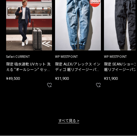
Safari CURRENT
WP WESTPOINT
WP WESTPOINT
限定 吸水速乾 UVカット 洗
限定 ALEX/アレックス イン
限定 SEAN/ショー
える "オールシーン" セット
ディゴ 裾リブイージーパン
裾リブイージーパン
アップ
ツ
¥49,500
¥31,900
¥31,900
すべて見る