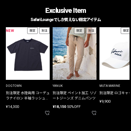
Exclusive Item
Safari Loungeでしか買えない限定アイテム
NEW
限定
別注
限定
別注
限定
DOGTOWN
YANUK
MUTA MARINE
別注限定 水陸両用 コーデュ
別注限定 ペイント加工 リゾ
別注限定 ロゴキャ
ラナイロン 半袖ラッシュガ
ートジーンズ デニムパンツ
¥9,900
ード
¥14,300
¥18,150
50%OFF