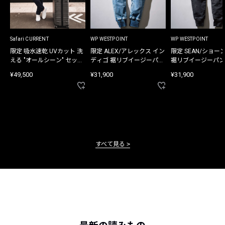
Safari CURRENT
WP WESTPOINT
WP WESTPOINT
限定 吸水速乾 UVカット 洗
限定 ALEX/アレックス イン
限定 SEAN/ショー
える "オールシーン" セット
ディゴ 裾リブイージーパン
裾リブイージーパン
アップ
ツ
¥49,500
¥31,900
¥31,900
すべて見る