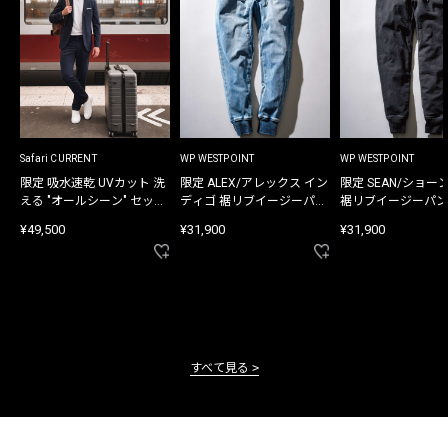
Safari CURRENT
WP WESTPOINT
WP WESTPOINT
限定 吸水速乾 UVカット 洗
限定 ALEX/アレックス イン
限定 SEAN/ショー
える "オールシーン" セット
ディゴ 裾リブイージーパン
裾リブイージーパン
アップ
ツ
¥49,500
¥31,900
¥31,900
すべて見る