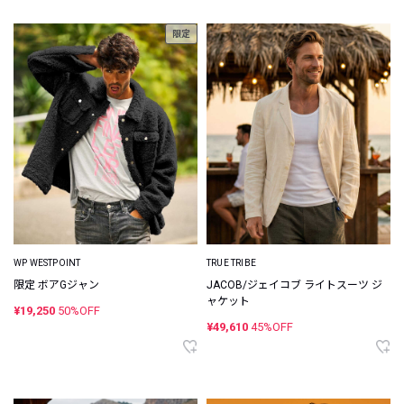
限定
WP WESTPOINT
TRUE TRIBE
限定 ボアGジャン
JACOB/ジェイコブ ライトスーツ ジ
ャケット
¥19,250
50%OFF
¥49,610
45%OFF