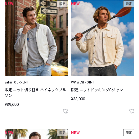
NEW
NEW
限定
限定
Safari CURRENT
WP WESTPOINT
限定 ニット切り替え ハイネックブル
限定 ニットドッキングGジャン
ゾン
¥33,000
¥39,600
NEW
NEW
限定
限定