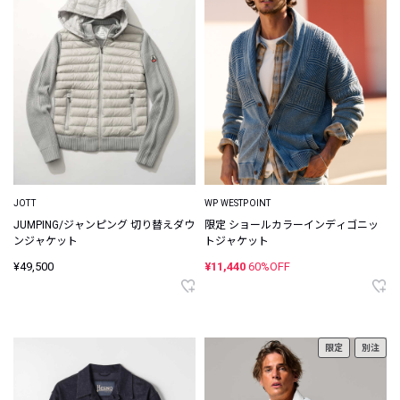
JOTT
WP WESTPOINT
JUMPING/ジャンピング 切り替えダウ
限定 ショールカラーインディゴニッ
ンジャケット
トジャケット
¥49,500
¥11,440
60%OFF
限定
別注