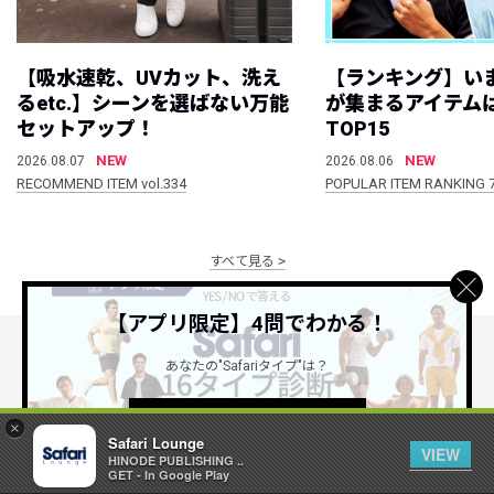
【吸水速乾、UVカット、洗え
【ランキング】い
るetc.】シーンを選ばない万能
が集まるアイテムは
セットアップ！
TOP15
NEW
NEW
2026.08.07
2026.08.06
RECOMMEND ITEM vol.334
POPULAR ITEM RANKING 
すべて見る
【アプリ限定】4問でわかる！
あなたの"Safariタイプ"は？
公式SNSアカウント
詳しくはこちら ＞
×
Safari Lounge
VIEW
HINODE PUBLISHING ..
GET - In Google Play