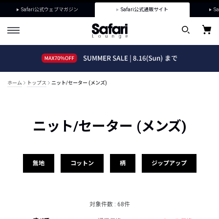
Safari公式ウェブマガジン
Safari公式通販サイト
Sa
ホーム
トップス
ニット/セーター (メンズ)
ニット/セーター (メンズ)
無地
コットン
柄
ジップアップ
対象件数 : 68件