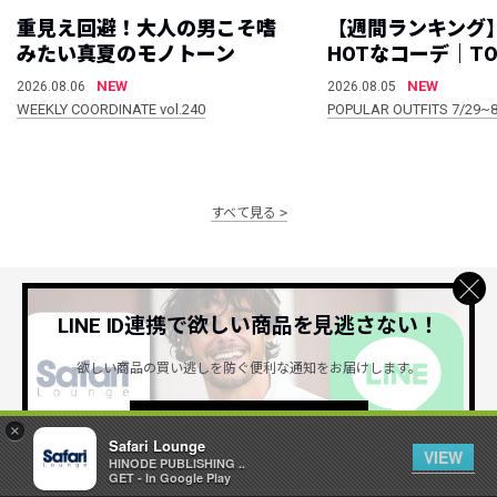
重見え回避！大人の男こそ嗜
【週間ランキング
みたい真夏のモノトーン
HOTなコーデ｜TO
NEW
NEW
2026.08.06
2026.08.05
WEEKLY COORDINATE vol.240
POPULAR OUTFITS 7/29~8
すべて見る
LINE ID連携で欲しい商品を見逃さない！
公式SNSアカウント
欲しい商品の買い逃しを防ぐ便利な通知をお届けします。
詳しくはこちら ＞
×
Safari Lounge
VIEW
HINODE PUBLISHING ..
GET - In Google Play