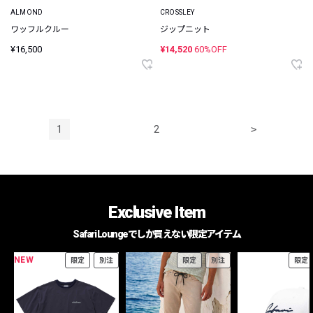
ALMOND
CROSSLEY
ワッフルクルー
ジップニット
¥16,500
¥14,520
60%OFF
1
2
>
Exclusive Item
Safari Loungeでしか買えない限定アイテム
NEW
限定
別注
限定
別注
限定