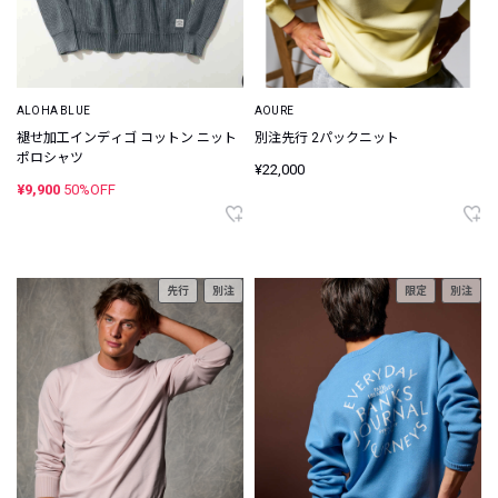
ALOHA BLUE
AOURE
褪せ加工インディゴ コットン ニット
別注先行 2パックニット
ポロシャツ
¥22,000
¥9,900
50%OFF
先行
別注
限定
別注