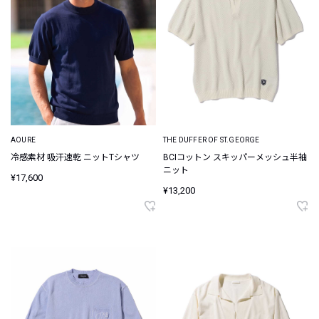
AOURE
THE DUFFER OF ST.GEORGE
冷感素材 吸汗速乾 ニットTシャツ
BCIコットン スキッパーメッシュ半袖
ニット
¥17,600
¥13,200