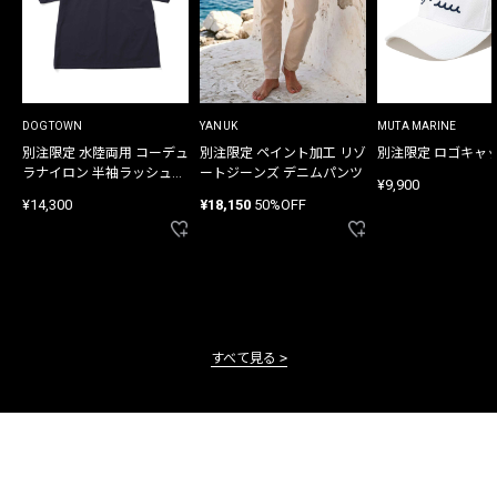
DOGTOWN
YANUK
MUTA MARINE
別注限定 水陸両用 コーデュ
別注限定 ペイント加工 リゾ
別注限定 ロゴキャ
ラナイロン 半袖ラッシュガ
ートジーンズ デニムパンツ
¥9,900
ード
¥14,300
¥18,150
50%OFF
すべて見る