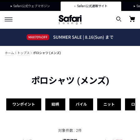
Safari公式ウェブマガジン
Safari公式通販サイト
Sa
ホーム
トップス
ポロシャツ (メンズ)
ポロシャツ (メンズ)
ワンポイント
総柄
パイル
ニット
ロゴ
対象件数 : 2件