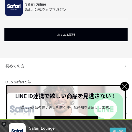
Safari Online
Safari公式ウェブマガジン
よくある質問
初めての方
Club Safariとは
LINE ID連携で欲しい商品を見逃さない！
ショッピングガイド
欲しい商品の買い逃しを防ぐ便利な通知をお届けします。
会社概要・規約
詳しくはこちら ＞
×
Safari Lounge
VIEW