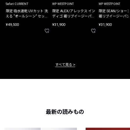
Safari CURRENT
WP WESTPOINT
WP WESTPOINT
限定 吸水速乾 UVカット 洗
限定 ALEX/アレックス イン
限定 SEAN/ショー
える "オールシーン" セット
ディゴ 裾リブイージーパン
裾リブイージーパン
アップ
ツ
¥49,500
¥31,900
¥31,900
すべて見る
最新の読みもの