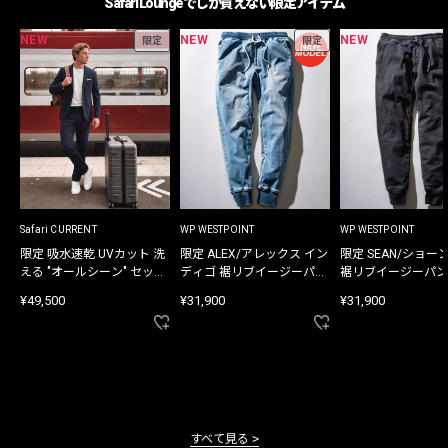
Safari Loungeでしか買えない限定アイテム
NEW
NEW
NEW
限定
限定
Safari CURRENT
WP WESTPOINT
WP WESTPOINT
限定 吸水速乾 UVカット 洗
限定 ALEX/アレックス イン
限定 SEAN/ショー
える "オールシーン" セット
ディゴ 裾リブイージーパン
裾リブイージーパン
アップ
ツ
¥49,500
¥31,900
¥31,900
すべて見る