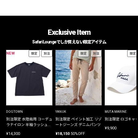
Exclusive Item
Safari Loungeでしか買えない限定アイテム
NEW
限定
別注
限定
別注
限定
DOGTOWN
YANUK
MUTA MARINE
別注限定 水陸両用 コーデュ
別注限定 ペイント加工 リゾ
別注限定 ロゴキャ
ラナイロン 半袖ラッシュガ
ートジーンズ デニムパンツ
¥9,900
ード
¥14,300
¥18,150
50%OFF