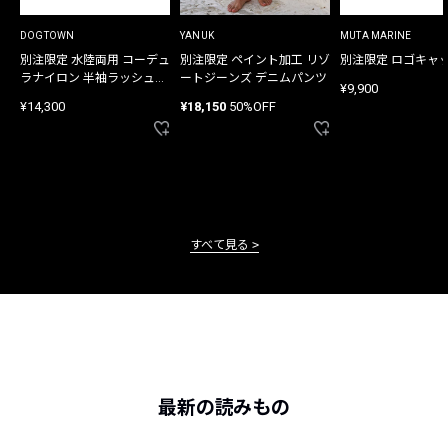
DOGTOWN
YANUK
MUTA MARINE
別注限定 水陸両用 コーデュ
別注限定 ペイント加工 リゾ
別注限定 ロゴキャ
ラナイロン 半袖ラッシュガ
ートジーンズ デニムパンツ
¥9,900
ード
¥14,300
¥18,150
50%OFF
すべて見る
最新の読みもの