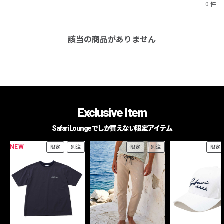
0 件
該当の商品がありません
Exclusive Item
Safari Loungeでしか買えない限定アイテム
NEW
限定
別注
限定
別注
限定