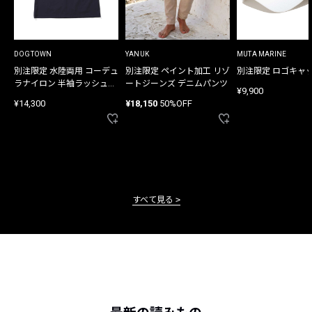
DOGTOWN
YANUK
MUTA MARINE
別注限定 水陸両用 コーデュ
別注限定 ペイント加工 リゾ
別注限定 ロゴキャ
ラナイロン 半袖ラッシュガ
ートジーンズ デニムパンツ
¥9,900
ード
¥14,300
¥18,150
50%OFF
すべて見る