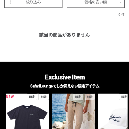
絞り込み
価格の安い順
0 件
該当の商品がありません
Exclusive Item
Safari Loungeでしか買えない限定アイテム
NEW
限定
別注
限定
別注
限定