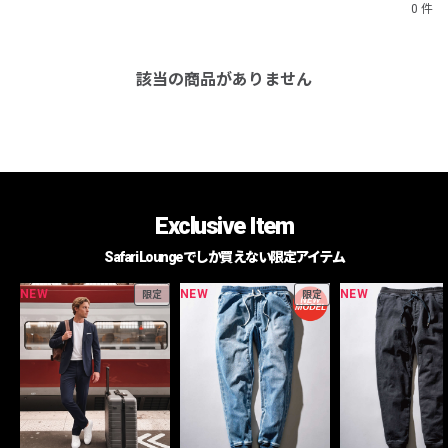
0 件
該当の商品がありません
Exclusive Item
Safari Loungeでしか買えない限定アイテム
NEW
NEW
NEW
限定
限定