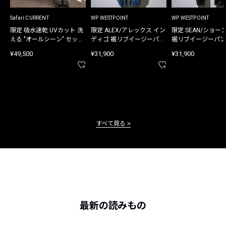
Safari CURRENT
WP WESTPOINT
WP WESTPOINT
限定 吸水速乾 UVカット 洗
限定 ALEX/アレックス イン
限定 SEAN/ショー
える "オールシーン" セット
ディゴ 裾リブイージーパン
裾リブイージーパン
アップ
ツ
¥49,500
¥31,900
¥31,900
すべて見る
最新の読みもの