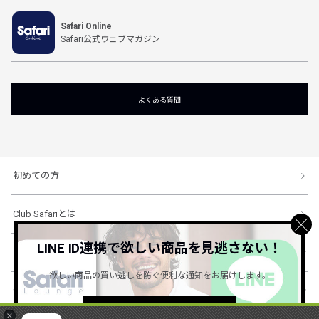
Safari Online
Safari公式ウェブマガジン
よくある質問
初めての方
Club Safariとは
LINE ID連携で欲しい商品を見逃さない！
ショッピングガイド
欲しい商品の買い逃しを防ぐ便利な通知をお届けします。
会社概要・規約
詳しくはこちら ＞
×