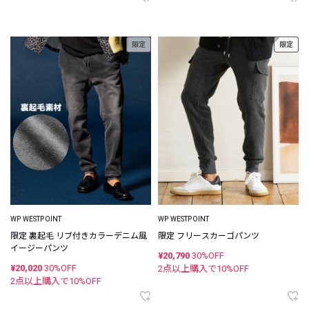
限定
限定
WP WESTPOINT
WP WESTPOINT
限定 裏起毛 リブ付きカラーデニム風
限定 フリースカーゴパンツ
イージーパンツ
¥20,790
30%OFF
¥20,020
30%OFF
2点以上購入で
10
%OFF
2点以上購入で
10
%OFF