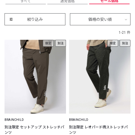
セール価格
すべて
通常価格
絞り込み
価格の安い順
1-21 件
限定
別注
限定
別注
BRAINCHILD
BRAINCHILD
別注限定 セットアップ ストレッチパ
別注限定 レオパード柄ストレッチパ
ンツ
ンツ