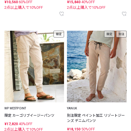
¥10,560
60%OFF
¥15,840
40%OFF
2点以上購入で
10
%OFF
2点以上購入で
10
%OFF
限定
限定
別注
WP WESTPOINT
YANUK
限定 カーゴリブイージーパンツ
別注限定 ペイント加工 リゾートジー
ンズ デニムパンツ
¥17,820
40%OFF
¥18,150
50%OFF
2点以上購入で
10
%OFF