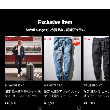
Exclusive Item
Safari Loungeでしか買えない限定アイテム
NEW
NEW
NEW
限定
限定
Safari CURRENT
WP WESTPOINT
WP WESTPOINT
限定 吸水速乾 UVカット 洗
限定 ALEX/アレックス イン
限定 SEAN/ショー
える "オールシーン" セット
ディゴ 裾リブイージーパン
裾リブイージーパン
アップ
ツ
¥49,500
¥31,900
¥31,900