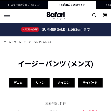
Safari公式ウェブマガジン
Safari公式通販サイト
Sa
ホーム
ボトム
イージーパンツ (メンズ)
イージーパンツ (メンズ)
デニム
リネン
ナイロン
テイパード
対象件数 : 21件