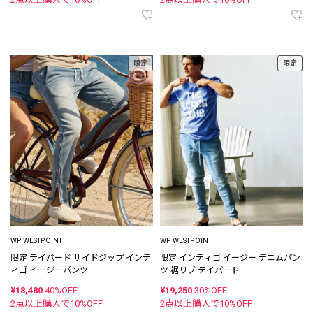
限定
限定
WP WESTPOINT
WP WESTPOINT
限定 テイパード サイドジップ インデ
限定 インディゴ イージー デニムパン
ィゴ イージーパンツ
ツ 裾リブ テイパード
¥18,480
40%OFF
¥19,250
30%OFF
2点以上購入で
10
%OFF
2点以上購入で
10
%OFF