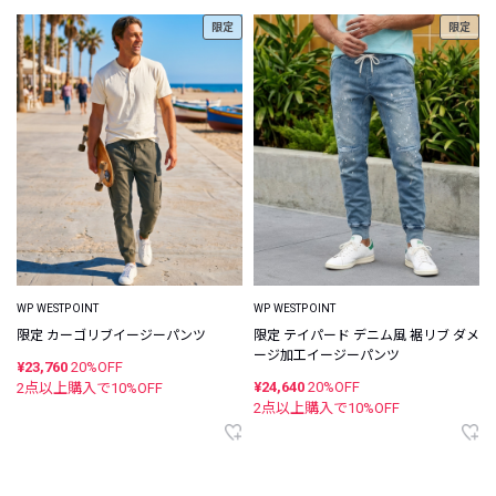
限定
限定
WP WESTPOINT
WP WESTPOINT
限定 カーゴリブイージーパンツ
限定 テイパード デニム風 裾リブ ダメ
ージ加工イージーパンツ
¥23,760
20%OFF
¥24,640
20%OFF
2点以上購入で
10
%OFF
2点以上購入で
10
%OFF