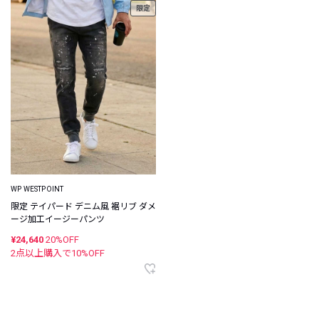
限定
WP WESTPOINT
限定 テイパード デニム風 裾リブ ダメ
ージ加工イージーパンツ
¥24,640
20%OFF
2点以上購入で
10
%OFF