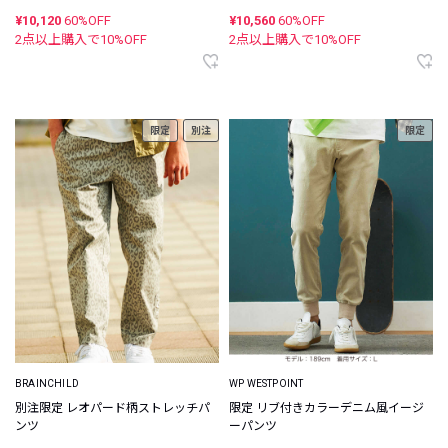
¥10,120
60%OFF
¥10,560
60%OFF
2点以上購入で
10
%OFF
2点以上購入で
10
%OFF
限定
別注
限定
BRAINCHILD
WP WESTPOINT
別注限定 レオパード柄ストレッチパ
限定 リブ付きカラーデニム風イージ
ンツ
ーパンツ