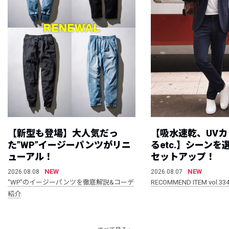
【新型も登場】大人気だっ
【吸水速乾、UV
た”WP”イージーパンツがリニ
るetc.】シーン
ューアル！
セットアップ！
NEW
NEW
2026.08.08
2026.08.07
“WP”のイージーパンツを徹底解説&コーデ
RECOMMEND ITEM vol.33
紹介