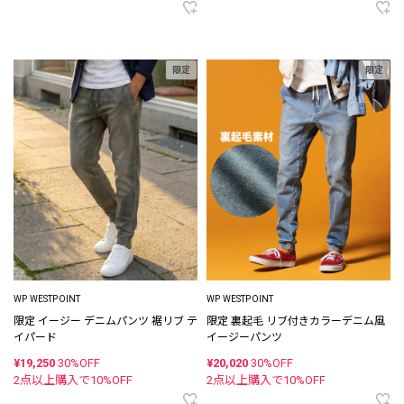
限定
限定
WP WESTPOINT
WP WESTPOINT
限定 イージー デニムパンツ 裾リブ テ
限定 裏起毛 リブ付きカラーデニム風
イパード
イージーパンツ
¥19,250
30%OFF
¥20,020
30%OFF
2点以上購入で
10
%OFF
2点以上購入で
10
%OFF