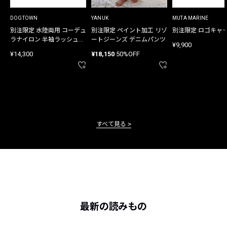
DOGTOWN
YANUK
MUTA MARINE
別注限定 水陸両用 コーデュ
別注限定 ペイント加工 リゾ
別注限定 ロゴキャ
ラナイロン 半袖ラッシュガ
ートジーンズ デニムパンツ
¥9,900
ード
¥14,300
¥18,150
50%OFF
すべて見る
最新の読みもの