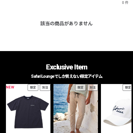
0 件
該当の商品がありません
Exclusive Item
Safari Loungeでしか買えない限定アイテム
NEW
限定
別注
限定
別注
限定