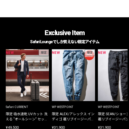
Exclusive Item
Safari Loungeでしか買えない限定アイテム
NEW
NEW
NEW
限定
限定
Safari CURRENT
WP WESTPOINT
WP WESTPOINT
限定 吸水速乾 UVカット 洗
限定 ALEX/アレックス イン
限定 SEAN/ショー
える "オールシーン" セット
ディゴ 裾リブイージーパン
裾リブイージーパン
アップ
ツ
¥49,500
¥31,900
¥31,900