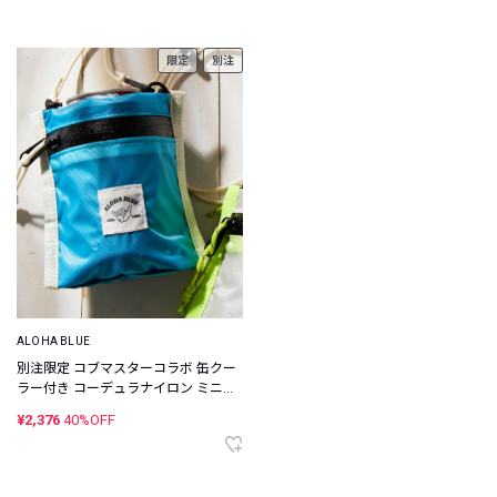
限定
別注
ALOHA BLUE
別注限定 コブマスターコラボ 缶クー
ラー付き コーデュラナイロン ミニウ
ォレット
¥2,376
40%OFF