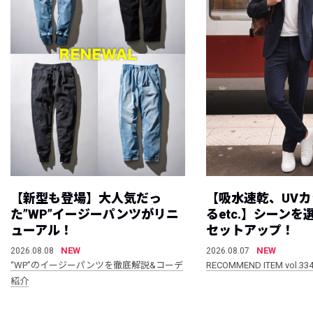
【新型も登場】大人気だっ
【吸水速乾、UV
た”WP”イージーパンツがリニ
るetc.】シーン
ューアル！
セットアップ！
NEW
NEW
2026.08.08
2026.08.07
“WP”のイージーパンツを徹底解説&コーデ
RECOMMEND ITEM vol.33
紹介