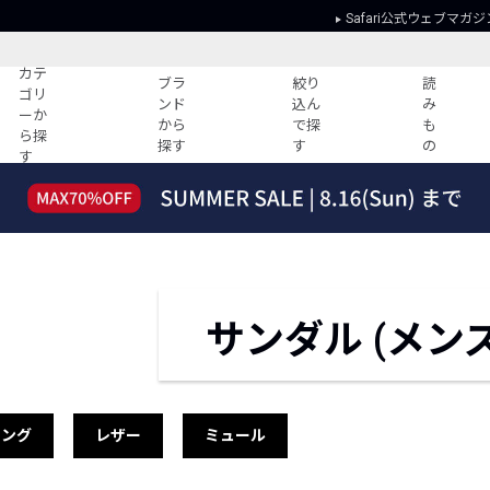
Safari公式ウェブマガジ
カテ
ブラ
絞り
読
ゴリ
ンド
込ん
み
ーか
から
で探
も
ら探
探す
す
の
す
読みもの
ガイド
ー
すべての記事
ショッピング
2026年のイチオシTシャツ！
初めての方
“WP”のイージーパンツを徹底解説&コ
Club Safari
ーデ紹介
よくある質問
サンダル (メンズ
HOTなコーデ TOP20
会社概要
ディネート
新ブランドご紹介！
会員利用規約
人気記事ランキング
プライバシー
バイヤーズ レコメンド
特定商取引に
トング
レザー
ミュール
今週の別注アイテム
ウィークリーコーデ