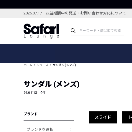
2026.07.17 お盆期間中の発送・お問い合わせ対応について
アイテム
スペシャル
カテゴリーから探す
スペシャルフィーチャ
ホーム
シューズ
サンダル (メンズ)
ブランドから探す
特集記事
絞り込んで探す
サンダル (メンズ)
新着アイテム
コーディネート
編集部のおすすめアイテム
対象件数 :
0
件
編集部のおすすめコー
ランキング
雑誌・カタログ掲載アイテム
ブランド
セール
スライド
ブランドを選択