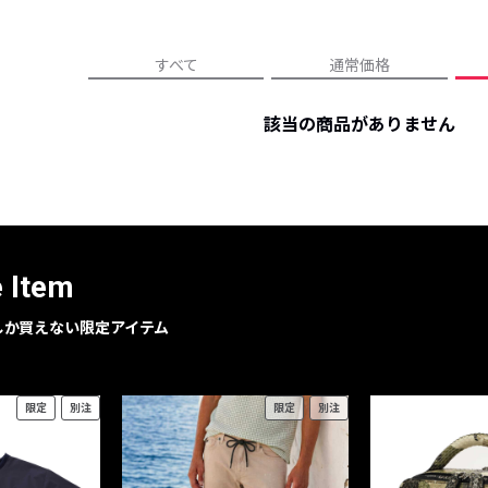
レコメンドアイテム
ピックアップアイテム
すべて
通常価格
フォーカスブランド
セールおすすめアイテム
該当の商品がありません
人気アイテム TOP 15
e Item
geでしか買えない限定アイテム
限定
別注
限定
別注