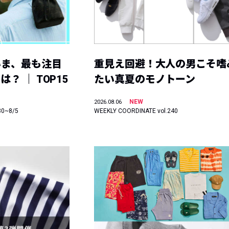
いま、最も注目
重見え回避！大人の男こそ嗜
？ ｜ TOP15
たい真夏のモノトーン
NEW
2026.08.06
30~8/5
WEEKLY COORDINATE vol.240