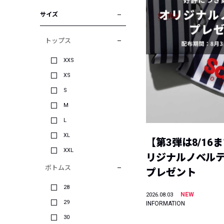
サイズ
トップス
XXS
XS
S
M
L
XL
【第3弾は8/16
XXL
リジナルノベル
ボトムス
プレゼント
28
NEW
2026.08.03
29
INFORMATION
30