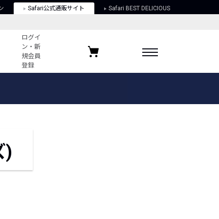
ン
Safari公式通販サイト
Safari BEST DELICIOUS
ログイ
ン・新
規会員
登録
ログイン・新規会員登録
お気に入りアイテム
ガイド
お気に入りブランド
お気に入り記事
最近チェックしたアイテム
)
ポリシー
関する法律