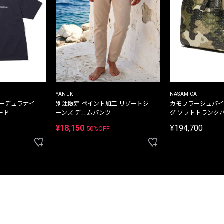
YANUK
NASAMICA
コーデュラナイ
別注限定 ペイント加工 リゾートジ
カモフラージュパイ
ード
ーンズ デニムパンツ
グ ソフトトランク
¥18,150
¥194,700
50%OFF