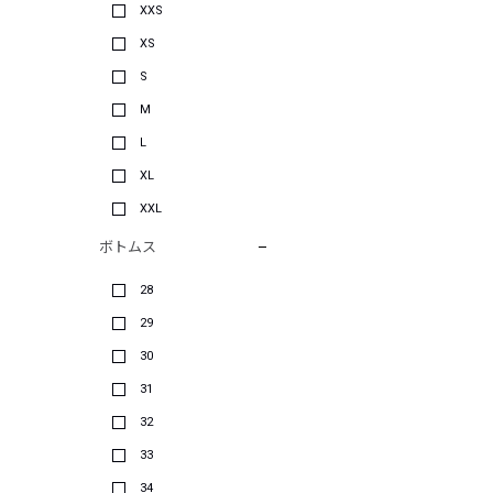
XXS
XS
S
M
L
XL
XXL
ボトムス
28
29
30
31
32
33
34