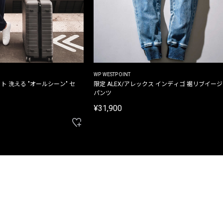
WP WESTPOINT
ト 洗える "オールシーン" セ
限定 ALEX/アレックス インディゴ 裾リブイー
パンツ
¥31,900