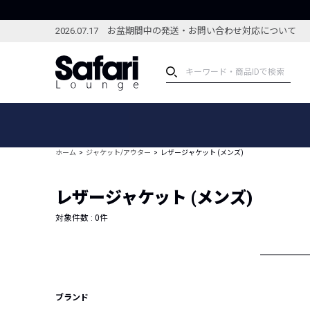
2026.07.17 お盆期間中の発送・お問い合わせ対応について
アイテム
スペシャル
カテゴリーから探す
スペシャルフィーチャ
ホーム
ジャケット/アウター
レザージャケット (メンズ)
ブランドから探す
特集記事
絞り込んで探す
レザージャケット (メンズ)
新着アイテム
コーディネート
編集部のおすすめアイテム
対象件数 :
0
件
編集部のおすすめコー
ランキング
雑誌・カタログ掲載アイテム
セール
ブランド