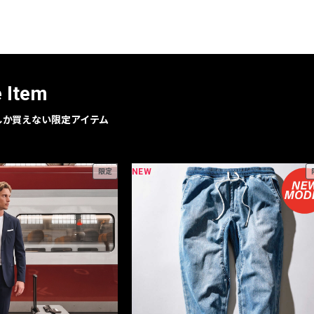
レコメンドアイテム
ピックアップアイテム
フォーカスブランド
セールおすすめアイテム
e Item
人気アイテム TOP 15
geでしか買えない限定アイテム
NEW
限定