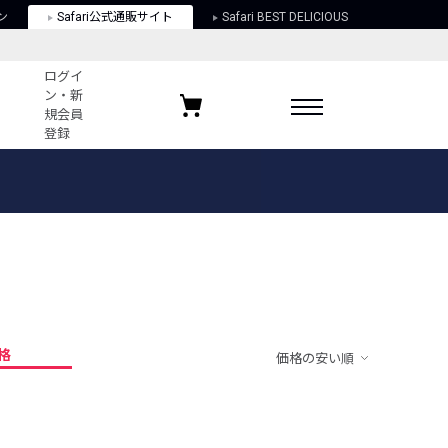
ン
Safari公式通販サイト
Safari BEST DELICIOUS
ログイ
ン・新
規会員
登録
ログイン・新規会員登録
お気に入りアイテム
ガイド
お気に入りブランド
お気に入り記事
最近チェックしたアイテム
格
価格の安い順
ポリシー
関する法律