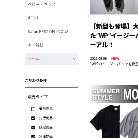
ベビー・キッズ
ギフト
【新型も登場】
Safari BEST DELICIOUS
た”WP”イージ
ーアル！
本・雑誌
セール
NEW
2026.08.08
“WP”のイージーパンツを徹
こだわり条件
販売タイプ
通常商品
先行商品
限定商品
別注商品