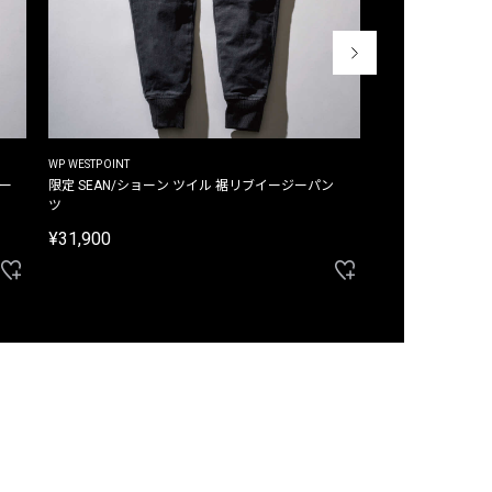
WP WESTPOINT
WP WESTPOINT
ジー
限定 SEAN/ショーン ツイル 裾リブイージーパン
限定 DAVID/デイヴィッド インデ
ツ
イージーパンツ
¥31,900
¥33,000