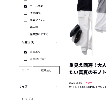
セール商品
予約商品
新着アイテム
再入荷
編集部おすすめ
在庫状況
在庫あり
在庫なし含む
重見え回避！大
クリア
絞り込む
たい真夏のモノ
NEW
2026.08.06
サイズ
WEEKLY COORDINATE vol.2
トップス