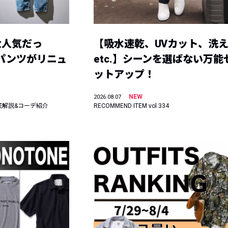
大人気だっ
【吸水速乾、UVカット、洗
ーパンツがリニュ
etc.】シーンを選ばない万能
ットアップ！
NEW
2026.08.07
底解説&コーデ紹介
RECOMMEND ITEM vol.334