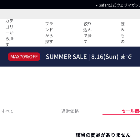
Safari公式ウェブマガジ
カテ
ブラ
絞り
読
ゴリ
ンド
込ん
み
ーか
から
で探
も
ら探
探す
す
の
す
読みもの
ガイド
ー
すべての記事
ショッピング
2026年のイチオシTシャツ！
初めての方
“WP”のイージーパンツを徹底解説&コ
Club Safari
ーデ紹介
よくある質問
HOTなコーデ TOP20
会社概要
ディネート
新ブランドご紹介！
会員利用規約
セール価
すべて
通常価格
人気記事ランキング
プライバシー
バイヤーズ レコメンド
特定商取引に
今週の別注アイテム
該当の商品がありません
ウィークリーコーデ