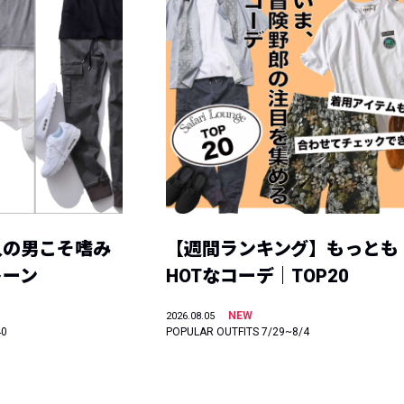
人の男こそ嗜み
【週間ランキング】もっとも
トーン
HOTなコーデ｜TOP20
NEW
2026.08.05
40
POPULAR OUTFITS 7/29~8/4