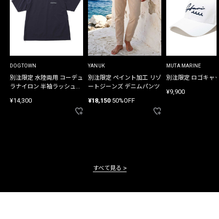
DOGTOWN
YANUK
MUTA MARINE
別注限定 水陸両用 コーデュ
別注限定 ペイント加工 リゾ
別注限定 ロゴキャ
ラナイロン 半袖ラッシュガ
ートジーンズ デニムパンツ
¥9,900
ード
¥14,300
¥18,150
50%OFF
すべて見る