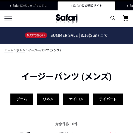
Safari公式ウェブマガジン
Safari公式通販サイト
Sa
ホーム
ボトム
イージーパンツ (メンズ)
イージーパンツ (メンズ)
デニム
リネン
ナイロン
テイパード
対象件数 : 0件