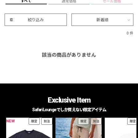
すべて
通常価格
セール価格
絞り込み
新着順
0 件
該当の商品がありません
Exclusive Item
Safari Loungeでしか買えない限定アイテム
NEW
限定
別注
限定
別注
限定