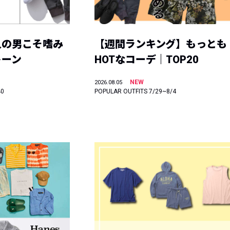
人の男こそ嗜み
【週間ランキング】もっとも
トーン
HOTなコーデ｜TOP20
NEW
2026.08.05
40
POPULAR OUTFITS 7/29~8/4