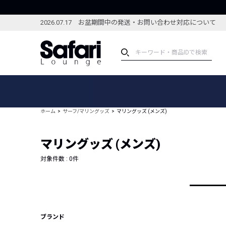
2026.07.17 お盆期間中の発送・お問い合わせ対応について
アイテム
スペシャル
カテゴリーから探す
スペシャルフィーチャ
ホーム
サーフ/マリングッズ
マリングッズ (メンズ)
ブランドから探す
特集記事
絞り込んで探す
マリングッズ (メンズ)
新着アイテム
コーディネート
編集部のおすすめアイテム
対象件数 :
0
件
編集部のおすすめコー
ランキング
雑誌・カタログ掲載アイテム
セール
ブランド