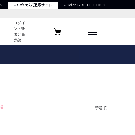
ン
Safari公式通販サイト
Safari BEST DELICIOUS
ログイ
ン・新
規会員
登録
ログイン・新規会員登録
お気に入りアイテム
ガイド
お気に入りブランド
お気に入り記事
最近チェックしたアイテム
格
新着順
ポリシー
関する法律