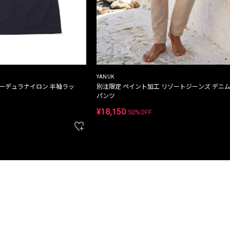
YANUK
コーデュラナイロン 半袖ラッ
別注限定 ペイント加工 リゾートジーンズ デニ
パンツ
¥18,150
50%OFF