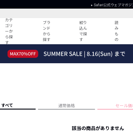
Safari公式ウェブマガジ
カテ
ブラ
絞り
読
ゴリ
ンド
込ん
み
ーか
から
で探
も
ら探
探す
す
の
す
読みもの
ガイド
ー
すべての記事
ショッピング
2026年のイチオシTシャツ！
初めての方
“WP”のイージーパンツを徹底解説&コ
Club Safari
ーデ紹介
よくある質問
HOTなコーデ TOP20
会社概要
ディネート
新ブランドご紹介！
会員利用規約
すべて
通常価格
セール価
人気記事ランキング
プライバシー
バイヤーズ レコメンド
特定商取引に
今週の別注アイテム
該当の商品がありません
ウィークリーコーデ