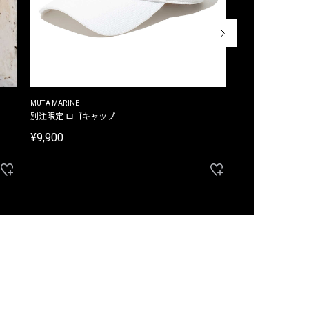
MUTA MARINE
CROSSLEY
ム
別注限定 ロゴキャップ
別注限定 ノースリ
¥9,900
¥8,580
40%OFF