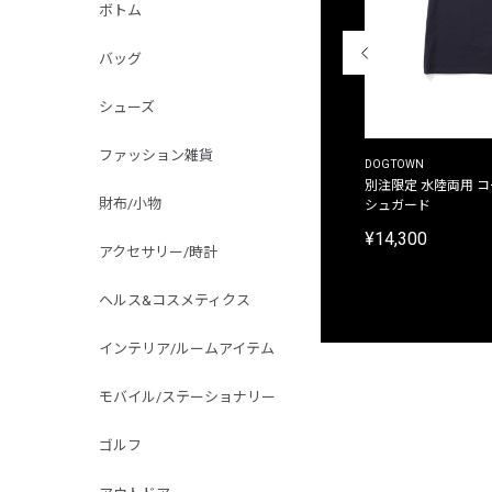
ボトム
バッグ
シューズ
ファッション雑貨
THE DUFFER OF ST.GEORGE
DOGTOWN
別注限定 ピグメントダイ バックプリント サーフ
別注限定 水陸両用 
財布/小物
プリントTシャツ
シュガード
¥9,900
¥14,300
アクセサリー/時計
ヘルス&コスメティクス
インテリア/ルームアイテム
モバイル/ステーショナリー
ゴルフ