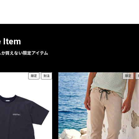
レコメンドアイテム
ピックアップアイテム
フォーカスブランド
セールおすすめアイテム
e Item
人気アイテム TOP 15
geでしか買えない限定アイテム
限定
別注
限定