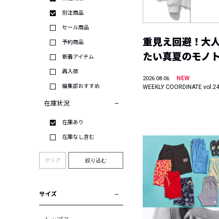
別注商品
セール商品
重見え回避！大
予約商品
たい真夏のモノ
新着アイテム
再入荷
NEW
2026.08.06
編集部おすすめ
WEEKLY COORDINATE vol.2
在庫状況
在庫あり
在庫なし含む
クリア
絞り込む
サイズ