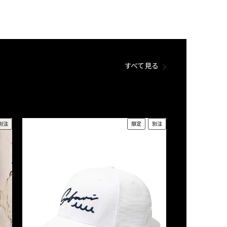
すべて見る
別注
限定
別注