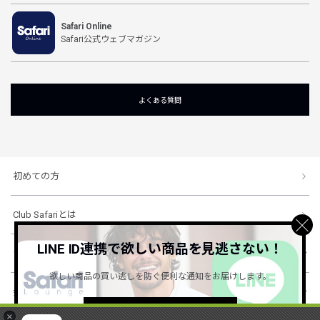
Safari Online
Safari公式ウェブマガジン
よくある質問
初めての方
Club Safariとは
LINE ID連携で欲しい商品を見逃さない！
ショッピングガイド
欲しい商品の買い逃しを防ぐ便利な通知をお届けします。
会社概要・規約
詳しくはこちら ＞
×