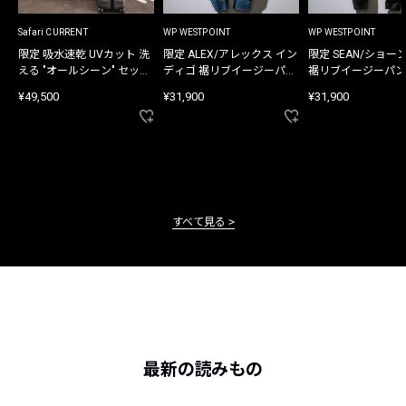
Safari CURRENT
WP WESTPOINT
WP WESTPOINT
限定 吸水速乾 UVカット 洗
限定 ALEX/アレックス イン
限定 SEAN/ショー
える "オールシーン" セット
ディゴ 裾リブイージーパン
裾リブイージーパン
アップ
ツ
¥49,500
¥31,900
¥31,900
すべて見る
最新の読みもの