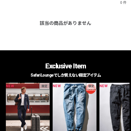
0 件
該当の商品がありません
Exclusive Item
Safari Loungeでしか買えない限定アイテム
NEW
NEW
NEW
限定
限定