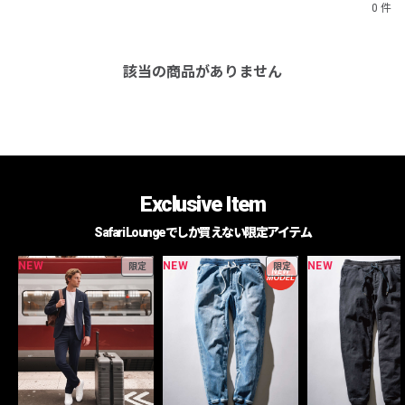
0 件
該当の商品がありません
Exclusive Item
Safari Loungeでしか買えない限定アイテム
NEW
NEW
NEW
限定
限定