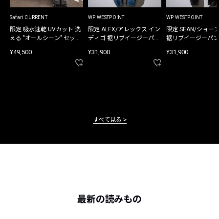
Safari CURRENT
WP WESTPOINT
WP WESTPOINT
限定 吸水速乾 UVカット 洗
限定 ALEX/アレックス イン
限定 SEAN/ショー
える "オールシーン" セット
ディゴ 裾リブイージーパン
裾リブイージーパン
アップ
ツ
¥49,500
¥31,900
¥31,900
すべて見る
最新の読みもの