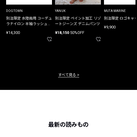
DOGTOWN
YANUK
MUTA MARINE
別注限定 水陸両用 コーデュ
別注限定 ペイント加工 リゾ
別注限定 ロゴキャ
ラナイロン 半袖ラッシュガ
ートジーンズ デニムパンツ
¥9,900
ード
¥14,300
¥18,150
50%OFF
すべて見る
最新の読みもの