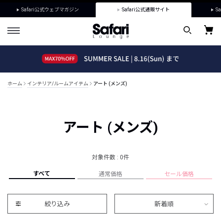
Safari公式ウェブマガジン
Safari公式通販サイト
Sa
ホーム
インテリア/ルームアイテム
アート (メンズ)
アート (メンズ)
対象件数 : 0件
すべて
通常価格
セール価格
絞り込み
新着順