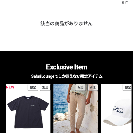
0 件
該当の商品がありません
Exclusive Item
Safari Loungeでしか買えない限定アイテム
NEW
限定
別注
限定
別注
限定