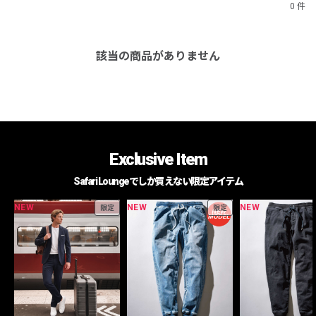
0 件
該当の商品がありません
Exclusive Item
Safari Loungeでしか買えない限定アイテム
NEW
NEW
NEW
限定
限定