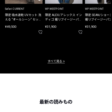
Safari CURRENT
WP WESTPOINT
WP WESTPOINT
限定 吸水速乾 UVカット 洗
限定 ALEX/アレックス イン
限定 SEAN/ショー
える "オールシーン" セット
ディゴ 裾リブイージーパン
裾リブイージーパン
アップ
ツ
¥49,500
¥31,900
¥31,900
すべて見る
最新の読みもの