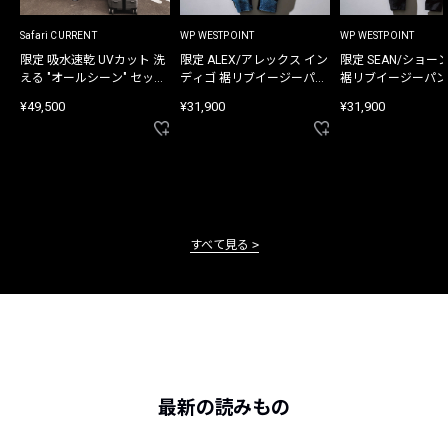
Safari CURRENT
WP WESTPOINT
WP WESTPOINT
限定 吸水速乾 UVカット 洗
限定 ALEX/アレックス イン
限定 SEAN/ショー
える "オールシーン" セット
ディゴ 裾リブイージーパン
裾リブイージーパン
アップ
ツ
¥49,500
¥31,900
¥31,900
すべて見る
最新の読みもの