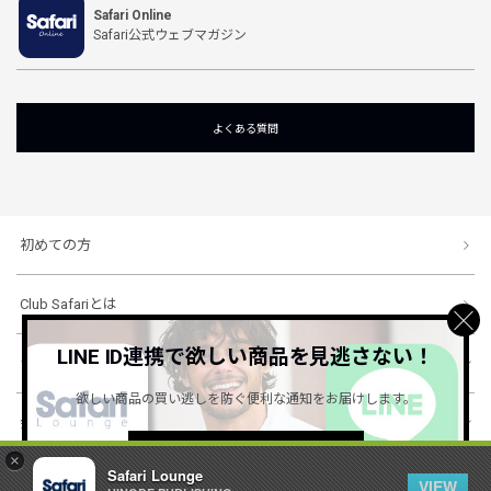
Safari Online
Safari公式ウェブマガジン
よくある質問
初めての方
Club Safariとは
LINE ID連携で欲しい商品を見逃さない！
ショッピングガイド
欲しい商品の買い逃しを防ぐ便利な通知をお届けします。
会社概要・規約
詳しくはこちら ＞
×
Safari Lounge
VIEW