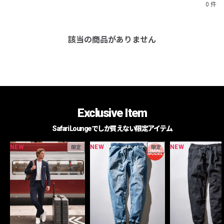
0 件
該当の商品がありません
Exclusive Item
Safari Loungeでしか買えない限定アイテム
NEW
NEW
NEW
限定
限定