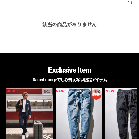
0 件
該当の商品がありません
Exclusive Item
Safari Loungeでしか買えない限定アイテム
NEW
NEW
NEW
限定
限定