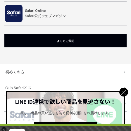
Safari Online
Safari公式ウェブマガジン
よくある質問
初めての方
Club Safariとは
LINE ID連携で欲しい商品を見逃さない！
ショッピングガイド
欲しい商品の買い逃しを防ぐ便利な通知をお届けします。
会社概要・規約
詳しくはこちら ＞
×