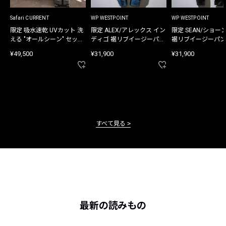
Safari CURRENT
WP WESTPOINT
WP WESTPOINT
限定 吸水速乾 UVカット 洗
限定 ALEX/アレックス イン
限定 SEAN/ショー
える "オールシーン" セット
ディゴ 裾リブイージーパン
裾リブイージーパン
アップ
ツ
¥49,500
¥31,900
¥31,900
すべて見る
最新の読みもの