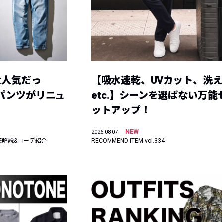
大人気だっ
【吸水速乾、UVカット、洗
ーパンツがリニュ
etc.】シーンを選ばない万能
ットアップ！
NEW
2026.08.07
底解説&コーデ紹介
RECOMMEND ITEM vol.334