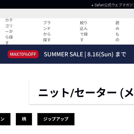
Safari公式ウェブマガジ
カテ
ブラ
絞り
読
ゴリ
ンド
込ん
み
ーか
から
で探
も
ら探
探す
す
の
す
読みもの
ガイド
ー
すべての記事
ショッピング
2026年のイチオシTシャツ！
初めての方
“WP”のイージーパンツを徹底解説&コ
Club Safari
ーデ紹介
よくある質問
ニット/セーター (メ
HOTなコーデ TOP20
会社概要
ディネート
新ブランドご紹介！
会員利用規約
人気記事ランキング
プライバシー
バイヤーズ レコメンド
特定商取引に
トン
柄
ジップアップ
今週の別注アイテム
ウィークリーコーデ