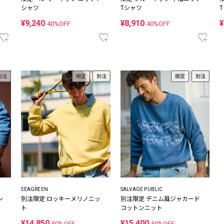
シャツ
Tシャツ
¥9,240
¥8,910
¥
40%OFF
40%OFF
別注
限定
別注
限定
別注
SEAGREEN
SALVAGE PUBLIC
ン
別注限定 ロッキーメリノニッ
別注限定 デニム風ジャカード
ト
コットンニット
¥14,850
¥15,400
50%OFF
50%OFF