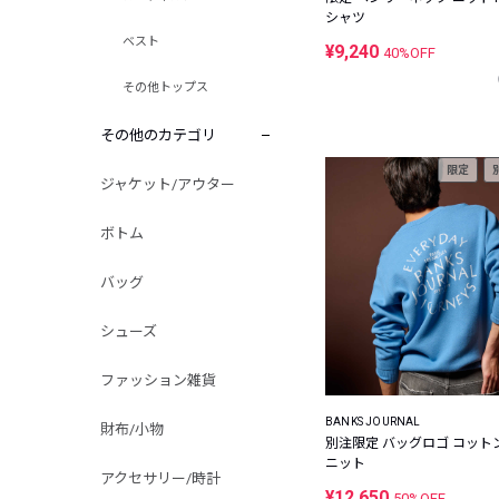
シャツ
ベスト
¥9,240
40%OFF
その他トップス
その他のカテゴリ
限定
ジャケット/アウター
ボトム
バッグ
シューズ
ファッション雑貨
BANKS JOURNAL
財布/小物
別注限定 バッグロゴ コット
ニット
アクセサリー/時計
¥12,650
50%OFF