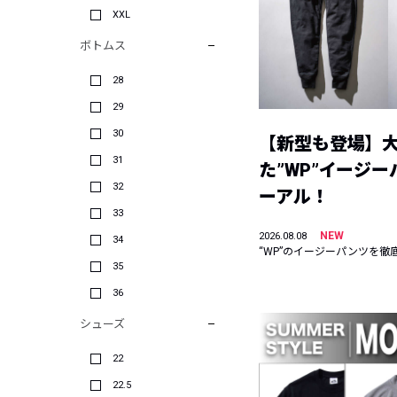
XXL
ボトムス
28
29
30
【新型も登場】
31
た”WP”イージ
32
ーアル！
33
NEW
2026.08.08
34
“WP”のイージーパンツを徹
35
36
シューズ
22
22.5