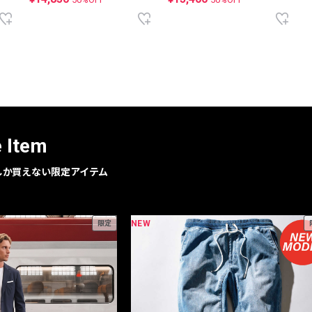
e Item
geでしか買えない限定アイテム
NEW
限定