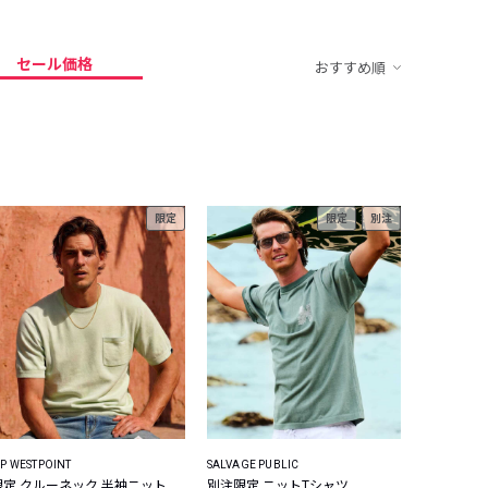
セール価格
おすすめ順
限定
限定
別注
P WESTPOINT
SALVAGE PUBLIC
限定 クルーネック 半袖ニット
別注限定 ニットTシャツ