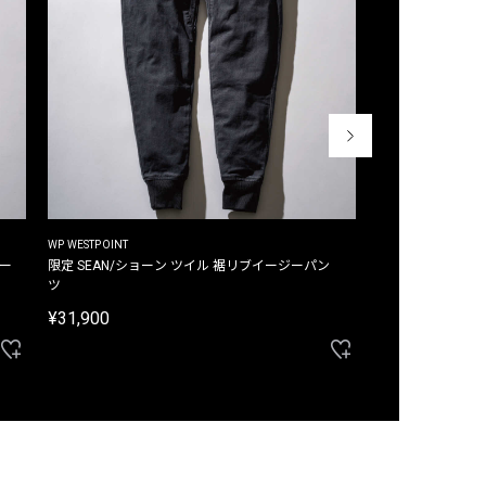
WP WESTPOINT
WP WESTPOINT
ジー
限定 SEAN/ショーン ツイル 裾リブイージーパン
限定 DAVID/デイヴィッド インデ
ツ
イージーパンツ
¥31,900
¥33,000