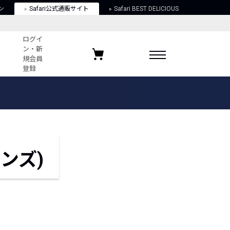
ン
Safari公式通販サイト
Safari BEST DELICIOUS
ログイ
ン・新
規会員
登録
ログイン・新規会員登録
お気に入りアイテム
ガイド
お気に入りブランド
お気に入り記事
最近チェックしたアイテム
ンズ)
ポリシー
関する法律