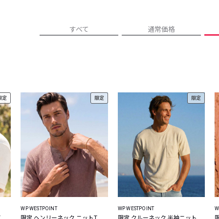
レコメンドアイテム
ピックアップアイテム
すべて
通常価格
フォーカスブランド
セールおすすめアイテム
人気アイテム TOP 15
限定
限定
限定
WP WESTPOINT
WP WESTPOINT
W
T
限定 ヘンリーネック ニットT
限定 クルーネック 半袖ニット