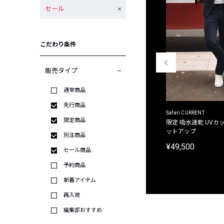
セール
こだわり条件
販売タイプ
通常商品
先行商品
ACANTHUS
Safari CURRENT
限定商品
別注限定 フード付き チェックシャツジャケット
限定 吸水速乾 UVカッ
ットアップ
別注商品
¥31,900
¥49,500
セール商品
予約商品
新着アイテム
再入荷
編集部おすすめ