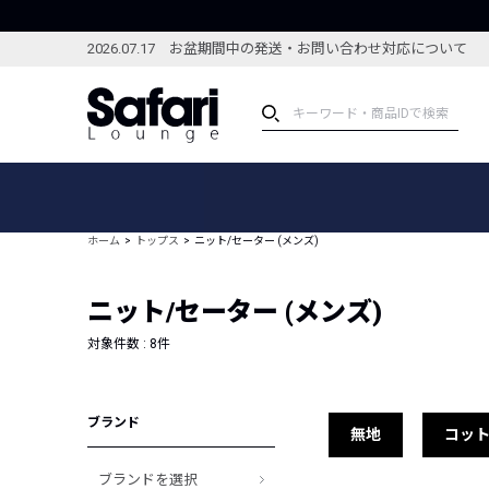
2026.07.17 お盆期間中の発送・お問い合わせ対応について
アイテム
スペシャル
カテゴリーから探す
スペシャルフィーチャ
ホーム
トップス
ニット/セーター (メンズ)
ブランドから探す
特集記事
絞り込んで探す
ニット/セーター (メンズ)
新着アイテム
コーディネート
編集部のおすすめアイテム
対象件数 :
8
件
編集部のおすすめコー
ランキング
雑誌・カタログ掲載アイテム
ブランド
セール
無地
コッ
ブランドを選択