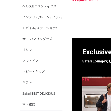
ヘルス&コスメティクス
インテリア/ルームアイテム
モバイル/ステーショナリー
サーフ/マリングッズ
Exclusiv
ゴルフ
アウトドア
Safari Loun
ベビー・キッズ
NEW
NEW
限定
別注
ギフト
Safari BEST DELICIOUS
本・雑誌