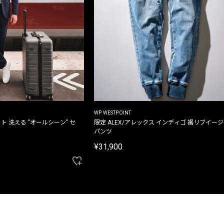
WP WESTPOINT
ト 洗える "オールシーン" セ
限定 ALEX/アレックス インディゴ 裾リブイー
パンツ
¥31,900