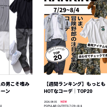
人の男こそ嗜み
【週間ランキング】もっとも
トーン
HOTなコーデ｜TOP20
NEW
2026.08.05
40
POPULAR OUTFITS 7/29~8/4