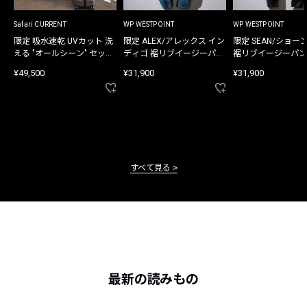
Safari CURRENT
WP WESTPOINT
WP WESTPOINT
限定 吸水速乾 UVカット 洗
限定 ALEX/アレックス イン
限定 SEAN/ショー
える "オールシーン" セット
ディゴ 裾リブイージーパン
裾リブイージーパン
アップ
ツ
¥49,500
¥31,900
¥31,900
すべて見る
最新の読みもの