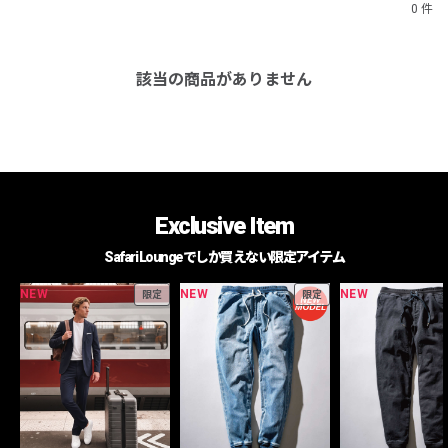
0 件
該当の商品がありません
Exclusive Item
Safari Loungeでしか買えない限定アイテム
NEW
NEW
NEW
限定
限定