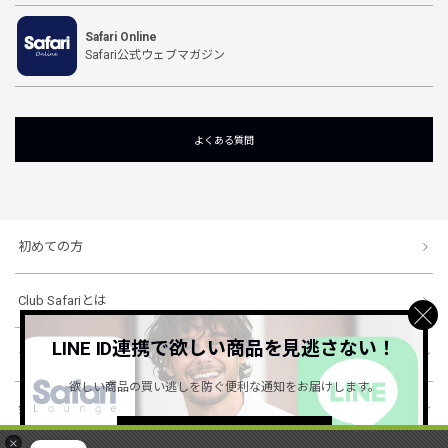
Safari Online
Safari公式ウェブマガジン
よくある質問
初めての方
Club Safariとは
LINE ID連携で欲しい商品を見逃さない！
ショッピングガイド
欲しい商品の買い逃しを防ぐ便利な通知をお届けします。
会社概要・規約
詳しくはこちら ＞
×