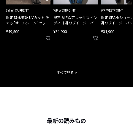
Safari CURRENT
WP WESTPOINT
WP WESTPOINT
限定 吸水速乾 UVカット 洗
限定 ALEX/アレックス イン
限定 SEAN/ショー
える "オールシーン" セット
ディゴ 裾リブイージーパン
裾リブイージーパン
アップ
ツ
¥49,500
¥31,900
¥31,900
すべて見る
最新の読みもの