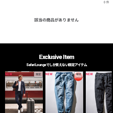
0 件
該当の商品がありません
Exclusive Item
Safari Loungeでしか買えない限定アイテム
NEW
NEW
NEW
限定
限定