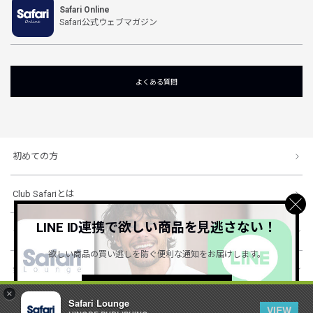
Safari Online
Safari公式ウェブマガジン
よくある質問
初めての方
Club Safariとは
LINE ID連携で欲しい商品を見逃さない！
ショッピングガイド
欲しい商品の買い逃しを防ぐ便利な通知をお届けします。
会社概要・規約
詳しくはこちら ＞
×
Safari Lounge
VIEW