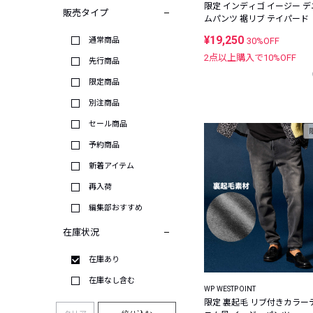
限定 インディゴ イージー デニ
販売タイプ
ムパンツ 裾リブ テイパード
¥19,250
通常商品
30%OFF
2点以上購入で
10
%OFF
先行商品
限定商品
別注商品
セール商品
予約商品
新着アイテム
再入荷
編集部おすすめ
在庫状況
在庫あり
在庫なし含む
WP WESTPOINT
限定 裏起毛 リブ付きカラー