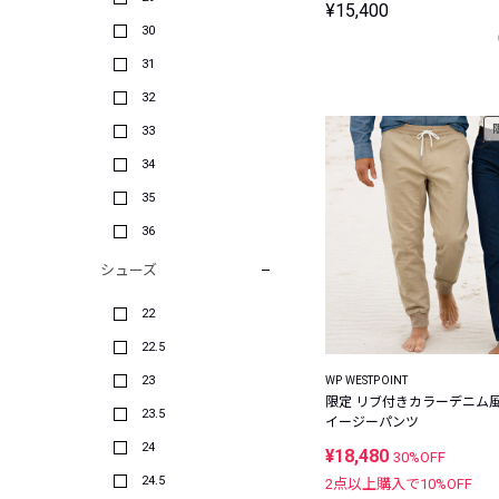
¥15,400
30
31
32
33
34
35
36
シューズ
22
22.5
23
WP WESTPOINT
限定 リブ付きカラーデニム
23.5
イージーパンツ
24
¥18,480
30%OFF
24.5
2点以上購入で
10
%OFF