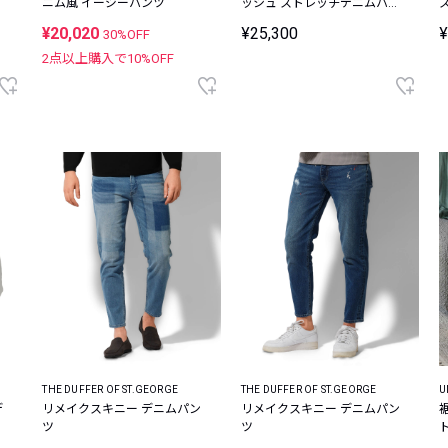
ニム風 イージーパンツ
ッシュ ストレッチデニムパン
ツ
¥20,020
¥25,300
¥
30%OFF
2点以上購入で
10
%OFF
THE DUFFER OF ST.GEORGE
THE DUFFER OF ST.GEORGE
U
デ
リメイクスキニー デニムパン
リメイクスキニー デニムパン
ツ
ツ