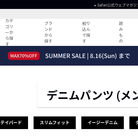
Safari公式ウェブマガジ
カテ
ブラ
絞り
読
ゴリ
ンド
込ん
み
ーか
から
で探
も
ら探
探す
す
の
す
読みもの
ガイド
ー
すべての記事
ショッピング
2026年のイチオシTシャツ！
初めての方
“WP”のイージーパンツを徹底解説&コ
Club Safari
ーデ紹介
よくある質問
デニムパンツ (メ
HOTなコーデ TOP20
会社概要
ディネート
新ブランドご紹介！
会員利用規約
人気記事ランキング
プライバシー
バイヤーズ レコメンド
特定商取引に
テイパード
スリムフィット
イージーデニム
今週の別注アイテム
ウィークリーコーデ