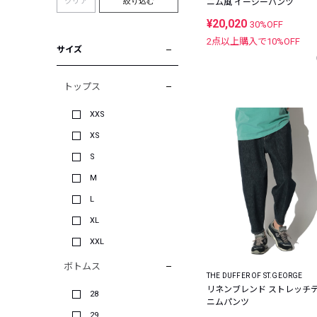
クリア
絞り込む
ニム風 イージーパンツ
¥20,020
30%OFF
2点以上購入で
10
%OFF
サイズ
トップス
XXS
XS
S
M
L
XL
XXL
ボトムス
THE DUFFER OF ST.GEORGE
リネンブレンド ストレッチ
28
ニムパンツ
29