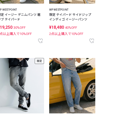
P WESTPOINT
WP WESTPOINT
限定 イージー デニムパンツ 裾
限定 テイパード サイドジップ
リブ テイパード
インディゴ イージーパンツ
19,250
¥18,480
30%OFF
40%OFF
2点以上購入で
10
%OFF
2点以上購入で
10
%OFF
限定