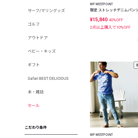
WP WESTPOINT
限定 ストレッチデニムパン
サーフ/マリングッズ
¥15,840
40%OFF
ゴルフ
2点以上購入で
10
%OFF
アウトドア
ベビー・キッズ
ギフト
Safari BEST DELICIOUS
本・雑誌
セール
こだわり条件
WP WESTPOINT