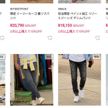
WP WESTPOINT
YANUK
W
パ
限定 イージーカーゴ 裾リブパ
別注限定 ペイント加工 リゾー
ンツ
トジーンズ デニムパンツ
¥20,790
¥18,150
¥
30%OFF
50%OFF
2点以上購入で
10
%OFF
2点以上購入で
10
%OFF
限定
限定
限定