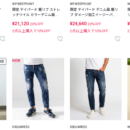
WP WESTPOINT
WP WESTPOINT
W
ツ
限定 テイパード 裾リブ ストレ
限定 テイパード デニム風 裾リ
ッチツイル カラーデニム風 イ
ブ ダメージ加工イージーパン
ージーパンツ
ツ
¥21,120
¥24,640
¥
20%OFF
20%OFF
2点以上購入で
10
%OFF
2点以上購入で
10
%OFF
NEW
限定
DSQUARED2
DSQUARED2
W