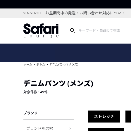
2026.07.31 お盆期間中の発送・お問い合わせ対応について
アイテム
スペシャル
カテゴリーから探す
スペシャルフィーチャ
ホーム
ボトム
デニムパンツ (メンズ)
ブランドから探す
特集記事
絞り込んで探す
デニムパンツ (メンズ)
新着アイテム
コーディネート
編集部のおすすめアイテム
対象件数 :
49
件
編集部のおすすめコー
ランキング
雑誌・カタログ掲載アイテム
ブランド
セール
ストレッチ
ブランドを選択