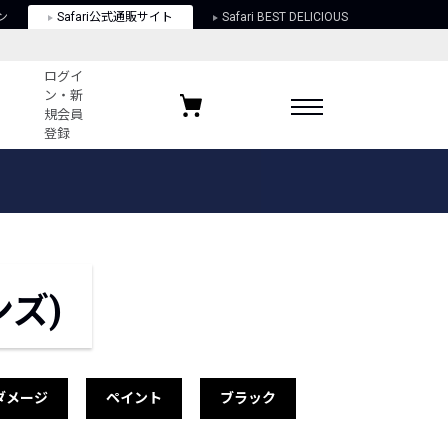
ン
Safari公式通販サイト
Safari BEST DELICIOUS
ログイ
ン・新
規会員
登録
ログイン・新規会員登録
お気に入りアイテム
ガイド
お気に入りブランド
お気に入り記事
最近チェックしたアイテム
ンズ)
ポリシー
関する法律
ダメージ
ペイント
ブラック