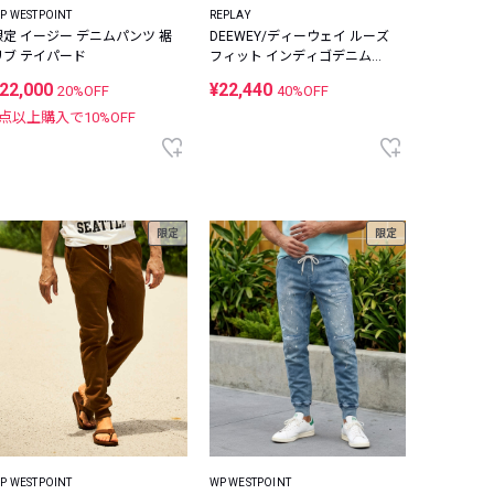
P WESTPOINT
REPLAY
限定 イージー デニムパンツ 裾
DEEWEY/ディーウェイ ルーズ
リブ テイパード
フィット インディゴデニムパ
ンツ
22,000
¥22,440
20%OFF
40%OFF
2点以上購入で
10
%OFF
限定
限定
P WESTPOINT
WP WESTPOINT