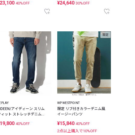
23,100
¥24,640
40%OFF
30%OFF
限定
EPLAY
WP WESTPOINT
AIDEEN/アイディーン スリム
限定 リブ付きカラーデニム風
フィット ストレッチデニムパ
イージーパンツ
ンツ
19,800
¥15,840
40%OFF
40%OFF
2点以上購入で
10
%OFF