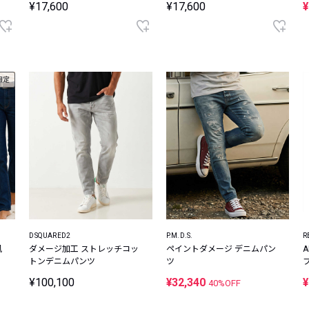
¥17,600
¥17,600
¥
限定
DSQUARED2
P.M.D.S.
R
風
ダメージ加工 ストレッチコッ
ペイントダメージ デニムパン
トンデニムパンツ
ツ
¥100,100
¥32,340
¥
40%OFF