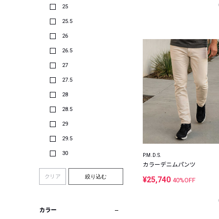
25
25.5
26
26.5
27
27.5
28
28.5
29
29.5
30
P.M.D.S.
カラーデニムパンツ
クリア
絞り込む
¥25,740
40%OFF
カラー