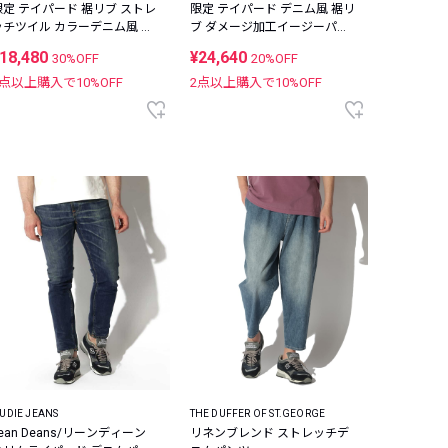
限定 テイパード 裾リブ ストレ
限定 テイパード デニム風 裾リ
ッチツイル カラーデニム風 イ
ブ ダメージ加工イージーパン
ージーパンツ
ツ
18,480
¥24,640
30%OFF
20%OFF
2点以上購入で
10
%OFF
2点以上購入で
10
%OFF
UDIE JEANS
THE DUFFER OF ST.GEORGE
ean Deans/リーンディーン
リネンブレンド ストレッチデ