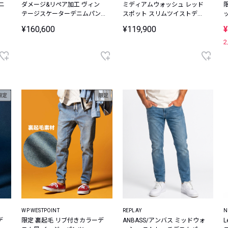
ダメージ&リペア加工 ヴィン
ミディアムウォッシュ レッド
テージスケーターデニムパン
スポット スリムツイストデニ
ツ
ムパンツ
¥160,600
¥119,900
¥
限定
限定
WP WESTPOINT
REPLAY
N
デ
限定 裏起毛 リブ付きカラーデ
ANBASS/アンバス ミッドウォ
L