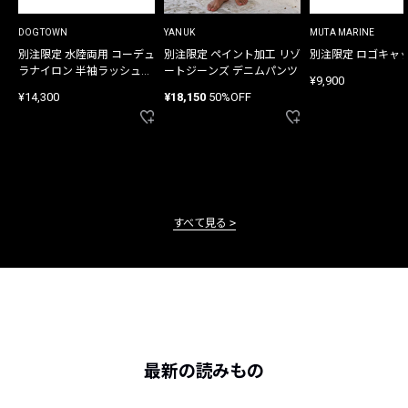
DOGTOWN
YANUK
MUTA MARINE
別注限定 水陸両用 コーデュ
別注限定 ペイント加工 リゾ
別注限定 ロゴキャ
ラナイロン 半袖ラッシュガ
ートジーンズ デニムパンツ
¥9,900
ード
¥14,300
¥18,150
50%OFF
すべて見る
最新の読みもの