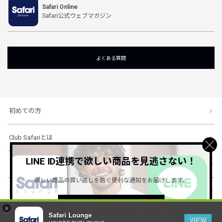
Safari Online
Safari公式ウェブマガジン
よくある質問
初めての方
Club Safariとは
LINE ID連携で欲しい商品を見逃さない！
ショッピングガイド
欲しい商品の買い逃しを防ぐ便利な通知をお届けします。
会社概要・規約
詳しくはこちら ＞
×
Safari Lounge
VIEW