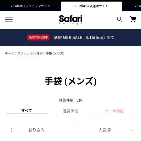
Safari公式ウェブマガジン
Safari公式通販サイト
Sa
ホーム
ファッション雑貨
手袋 (メンズ)
手袋 (メンズ)
対象件数 : 0件
すべて
通常価格
セール価格
絞り込み
人気順