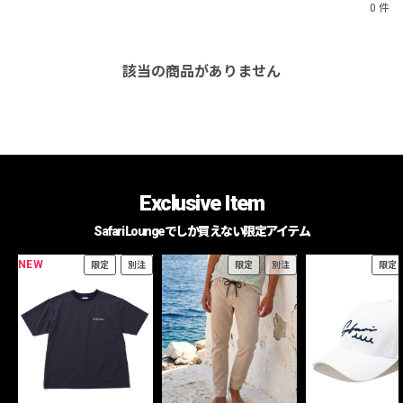
0 件
該当の商品がありません
Exclusive Item
Safari Loungeでしか買えない限定アイテム
NEW
限定
別注
限定
別注
限定