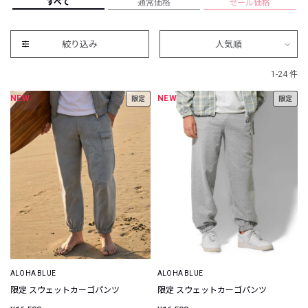
すべて
通常価格
セール価格
絞り込み
人気順
1-24 件
NEW
NEW
限定
限定
ALOHA BLUE
ALOHA BLUE
限定 スウェットカーゴパンツ
限定 スウェットカーゴパンツ