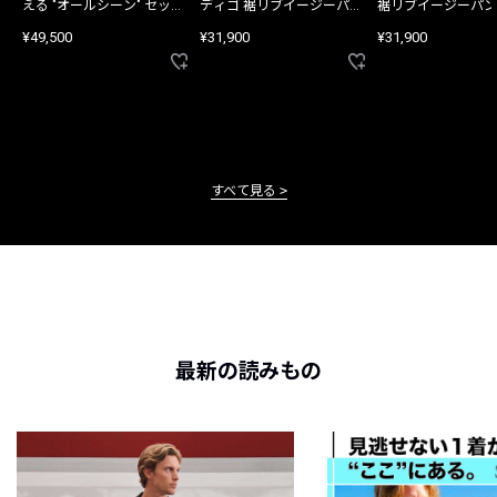
える "オールシーン" セット
ディゴ 裾リブイージーパン
裾リブイージーパン
アップ
ツ
¥49,500
¥31,900
¥31,900
すべて見る
最新の読みもの