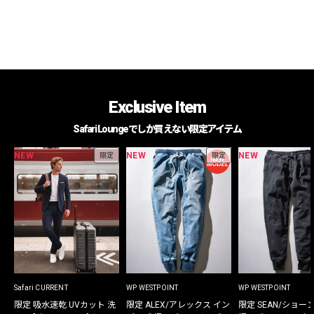
Exclusive Item
Safari Loungeでしか買えない限定アイテム
NEW
NEW
NEW
限定
限定
Safari CURRENT
WP WESTPOINT
WP WESTPOINT
限定 吸水速乾 UVカット 洗
限定 ALEX/アレックス イン
限定 SEAN/ショー