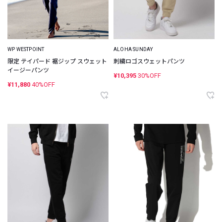
WP WESTPOINT
ALOHA SUNDAY
限定 テイパード 裾ジップ スウェット
刺繍ロゴスウェットパンツ
イージーパンツ
¥10,395
30%OFF
¥11,880
40%OFF