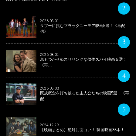
2
2026.08.01
タブーに挑むブラックユーモア映画5選！《再配
信》
3
2026.08.02
息もつかせぬスリリングな傑作スパイ映画５選！
《再…
4
2026.08.03
既成概念を打ち破った主人公たちの映画5選！《再
配…
5
2024.12.23
【映画まとめ】絶対に面白い！ 韓国映画35本！