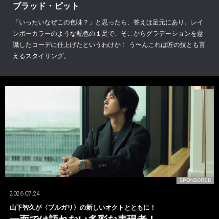
ブラッド・ピット
「いったいなぜこの色味？」と思ったら、答えは足元にあり。レイ
ンボーカラーのような配色の１足で、そこからグラデーションを意
識したコーデに仕上げたというわけか！ う〜んこれは匠の技とも言
えるスタイリング。
D
SPONSORED
2026.07.24
山下智久が〈ブルガリ〉の新しいオクトとともに！