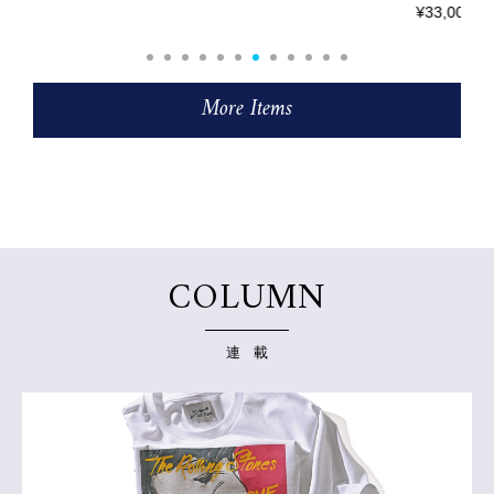
¥33,000
More Items
COLUMN
連 載