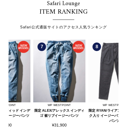
Safari Lounge
ITEM RANKING
Safari公式通販サイトのアクセス人気ランキング
7
8
WP WESTPOINT
WP WESTPOINT
インデ
限定 ALEX/アレックス インディ
限定 RYAN/ライアン ツイル タッ
DE
ンツ
ゴ 裾リブイージーパンツ
ク入り イージーパンツ イージー
パンツ
¥31,900