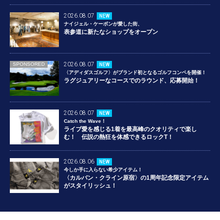
2026.08.07
NEW
ナイジェル・ケーボンが愛した街、
表参道に新たなショップをオープン
2026.08.07
SPONSORED
NEW
〈アディダスゴルフ〉がブランド初となるゴルフコンペを開催！
ラグジュアリーなコースでのラウンド、応募開始！
2026.08.07
NEW
Catch the Wave！
ライブ愛を感じる1着を最高峰のクオリティで楽し
む！ 伝説の熱狂を体感できるロックT！
2026.08.06
NEW
今しか手に入らない希少アイテム！
〈カルバン・クライン原宿〉の1周年記念限定アイテム
がスタイリッシュ！