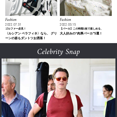
Fashion
Fashion
2022.07.31
2022.03.15
ゴルファー必見！
【パーカ】この時期1枚で楽しめる、
〈ルシアン ペラフィネ〉なら、 グリ
大人好みの“肉厚パーカ”5選！
ーンの姿もダントツお洒落！
Celebrity Snap