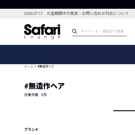
2026.07.17 お盆期間中の発送・お問い合わせ対応について
アイテム
スペシャル
カテゴリーから探す
スペシャルフィーチャ
ホーム
#無造作ヘア
ブランドから探す
特集記事
絞り込んで探す
#無造作ヘア
新着アイテム
コーディネート
編集部のおすすめアイテム
対象件数 :
0
件
編集部のおすすめコー
ランキング
雑誌・カタログ掲載アイテム
セール
ブランド