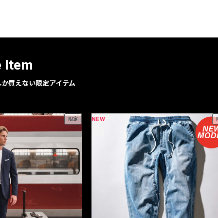
レコメンドアイテム
ピックアップアイテム
フォーカスブランド
セールおすすめアイテム
e Item
人気アイテム TOP 15
geでしか買えない限定アイテム
NEW
限定