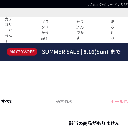
Safari公式ウェブマガジ
カテ
ブラ
絞り
読
ゴリ
ンド
込ん
み
ーか
から
で探
も
ら探
探す
す
の
す
読みもの
ガイド
ー
すべての記事
ショッピング
2026年のイチオシTシャツ！
初めての方
“WP”のイージーパンツを徹底解説&コ
Club Safari
ーデ紹介
よくある質問
HOTなコーデ TOP20
会社概要
ディネート
新ブランドご紹介！
会員利用規約
すべて
通常価格
セール価
人気記事ランキング
プライバシー
バイヤーズ レコメンド
特定商取引に
今週の別注アイテム
該当の商品がありません
ウィークリーコーデ