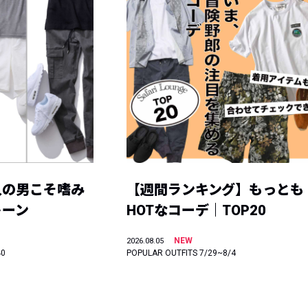
人の男こそ嗜み
【週間ランキング】もっとも
トーン
HOTなコーデ｜TOP20
NEW
2026.08.05
40
POPULAR OUTFITS 7/29~8/4