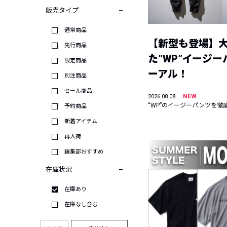
販売タイプ
通常商品
【新型も登場】
先行商品
た”WP”イージ
限定商品
ーアル！
別注商品
セール商品
NEW
2026.08.08
“WP”のイージーパンツを徹
予約商品
新着アイテム
再入荷
編集部おすすめ
在庫状況
在庫あり
在庫なし含む