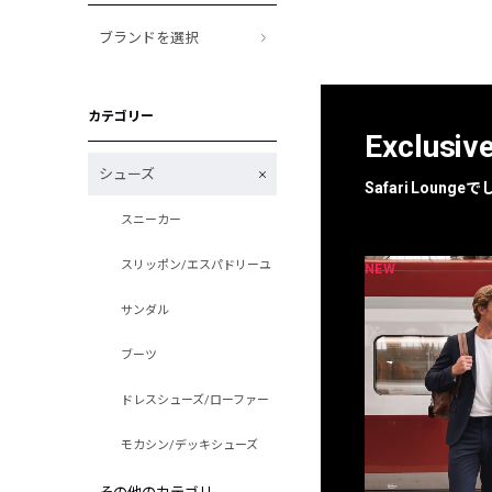
ブランドを選択
カテゴリー
Exclusiv
シューズ
Safari Loun
スニーカー
スリッポン/エスパドリーユ
NEW
NEW
限定
別注
サンダル
ブーツ
ドレスシューズ/ローファー
モカシン/デッキシューズ