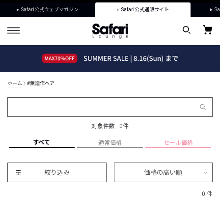
Safari公式ウェブマガジン
Safari公式通販サイト
Sa
ホーム
#無造作ヘア
対象件数 : 0件
すべて
通常価格
セール価格
絞り込み
価格の高い順
0 件