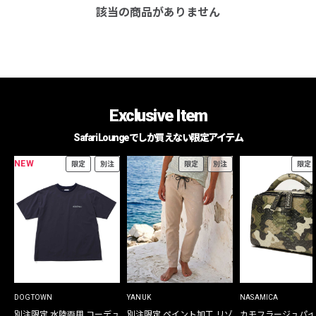
該当の商品がありません
Exclusive Item
Safari Loungeでしか買えない限定アイテム
NEW
限定
別注
限定
別注
限定
DOGTOWN
YANUK
NASAMICA
別注限定 水陸両用 コーデュ
別注限定 ペイント加工 リゾ
カモフラージュパイ