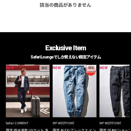
該当の商品がありません
Exclusive Item
Safari Loungeでしか買えない限定アイテム
NEW
NEW
NEW
限定
限定
Safari CURRENT
WP WESTPOINT
WP WESTPOINT
限定 吸水速乾 UVカット 洗
限定 ALEX/アレックス イン
限定 SEAN/ショー