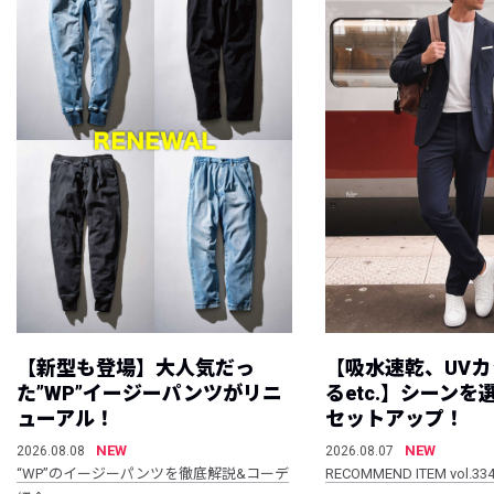
【新型も登場】大人気だっ
【吸水速乾、UV
た”WP”イージーパンツがリニ
るetc.】シーン
ューアル！
セットアップ！
NEW
NEW
2026.08.08
2026.08.07
“WP”のイージーパンツを徹底解説&コーデ
RECOMMEND ITEM vol.33