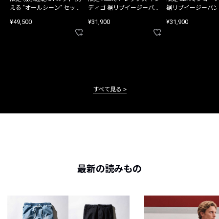
える "オールシーン" セット
ディゴ 裾リブイージーパン
裾リブイージーパン
アップ
ツ
¥49,500
¥31,900
¥31,900
すべて見る
最新の読みもの