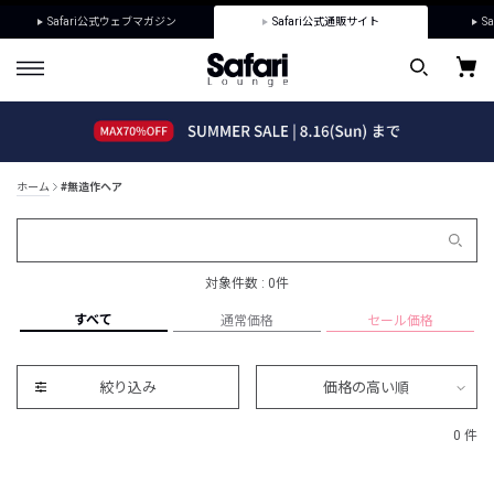
Safari公式ウェブマガジン
Safari公式通販サイト
Sa
ホーム
#無造作ヘア
対象件数 : 0件
すべて
通常価格
セール価格
絞り込み
価格の高い順
0 件