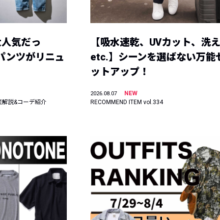
大人気だっ
【吸水速乾、UVカット、洗
ーパンツがリニュ
etc.】シーンを選ばない万能
ットアップ！
NEW
2026.08.07
底解説&コーデ紹介
RECOMMEND ITEM vol.334