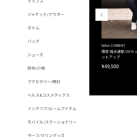
トップス
ジャケット/アウター
ボトム
バッグ
ACANTHUS
Safari CURRENT
別注限定 フード付き チェックシャツジャケット
限定 吸水速乾 UVカッ
シューズ
ットアップ
¥31,900
¥49,500
財布/小物
アクセサリー/時計
ヘルス&コスメティクス
インテリア/ルームアイテム
モバイル/ステーショナリー
サーフ/マリングッズ