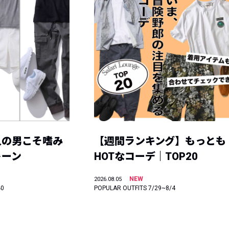
人の男こそ嗜み
【週間ランキング】もっとも
トーン
HOTなコーデ｜TOP20
NEW
2026.08.05
40
POPULAR OUTFITS 7/29~8/4