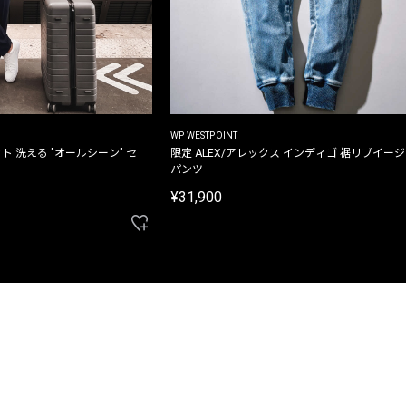
WP WESTPOINT
ト 洗える "オールシーン" セ
限定 ALEX/アレックス インディゴ 裾リブイー
パンツ
¥31,900