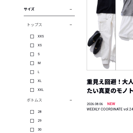
サイズ
トップス
XXS
XS
S
M
L
重見え回避！大
XL
たい真夏のモノ
XXL
ボトムス
NEW
2026.08.06
WEEKLY COORDINATE vol.2
28
29
30