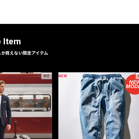
レコメンドアイテム
ピックアップアイテム
フォーカスブランド
セールおすすめアイテム
e Item
人気アイテム TOP 15
geでしか買えない限定アイテム
NEW
限定