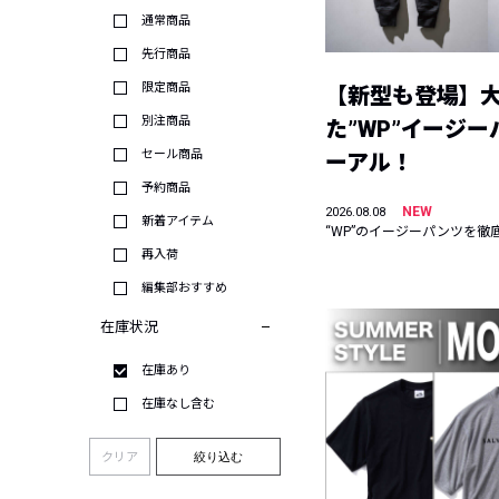
通常商品
先行商品
限定商品
【新型も登場】
別注商品
た”WP”イージ
セール商品
ーアル！
予約商品
NEW
2026.08.08
新着アイテム
“WP”のイージーパンツを徹
再入荷
編集部おすすめ
在庫状況
在庫あり
在庫なし含む
クリア
絞り込む