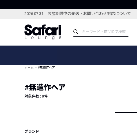
2026.07.31 お盆期間中の発送・お問い合わせ対応について
アイテム
スペシャル
カテゴリーから探す
スペシャルフィーチャ
ホーム
#無造作ヘア
ブランドから探す
特集記事
絞り込んで探す
#無造作ヘア
新着アイテム
コーディネート
編集部のおすすめアイテム
対象件数 :
0
件
編集部のおすすめコー
ランキング
雑誌・カタログ掲載アイテム
セール
ブランド