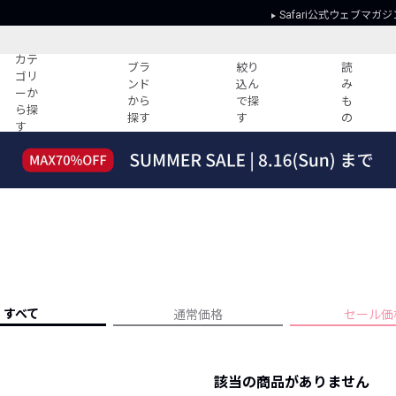
Safari公式ウェブマガジ
カテ
ブラ
絞り
読
ゴリ
ンド
込ん
み
ーか
から
で探
も
ら探
探す
す
の
す
読みもの
ガイド
ー
すべての記事
ショッピング
2026年のイチオシTシャツ！
初めての方
“WP”のイージーパンツを徹底解説&コ
Club Safari
ーデ紹介
よくある質問
HOTなコーデ TOP20
会社概要
ディネート
新ブランドご紹介！
会員利用規約
すべて
通常価格
セール価
人気記事ランキング
プライバシー
バイヤーズ レコメンド
特定商取引に
今週の別注アイテム
該当の商品がありません
ウィークリーコーデ