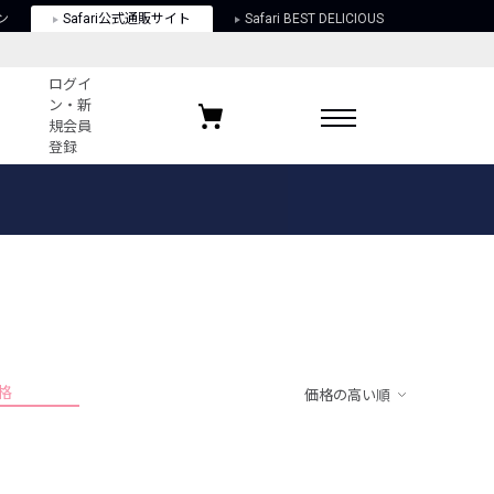
ン
Safari公式通販サイト
Safari BEST DELICIOUS
ログイ
ン・新
規会員
登録
ログイン・新規会員登録
お気に入りアイテム
ガイド
お気に入りブランド
お気に入り記事
最近チェックしたアイテム
格
価格の高い順
ポリシー
関する法律