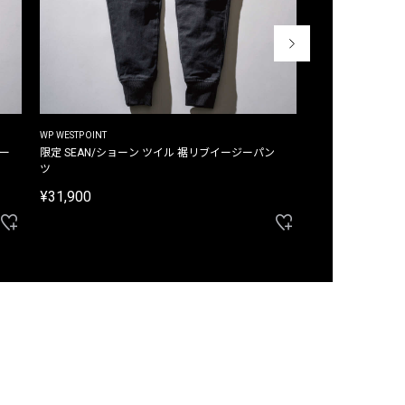
WP WESTPOINT
WP WESTPOINT
ジー
限定 SEAN/ショーン ツイル 裾リブイージーパン
限定 DAVID/デイヴィッド インデ
ツ
イージーパンツ
¥31,900
¥33,000