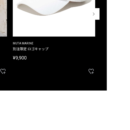
MUTA MARINE
CROSSLEY
ム
別注限定 ロゴキャップ
別注限定 ノースリ
¥9,900
¥8,580
40%OFF