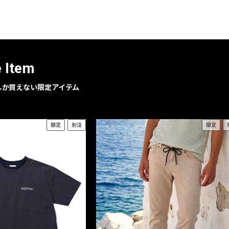
レコメンドアイテム
ピックアップアイテム
フォーカスブランド
セールおすすめアイテム
e Item
人気アイテム TOP 15
geでしか買えない限定アイテム
限定
別注
限定