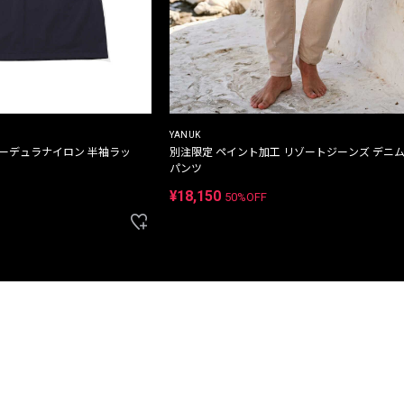
YANUK
コーデュラナイロン 半袖ラッ
別注限定 ペイント加工 リゾートジーンズ デニ
パンツ
¥18,150
50%OFF