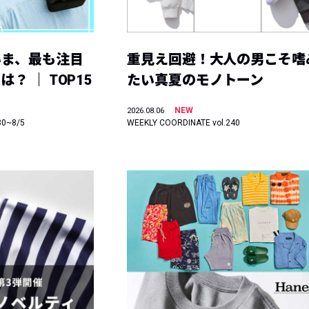
いま、最も注目
重見え回避！大人の男こそ嗜
？ ｜ TOP15
たい真夏のモノトーン
NEW
2026.08.06
30~8/5
WEEKLY COORDINATE vol.240