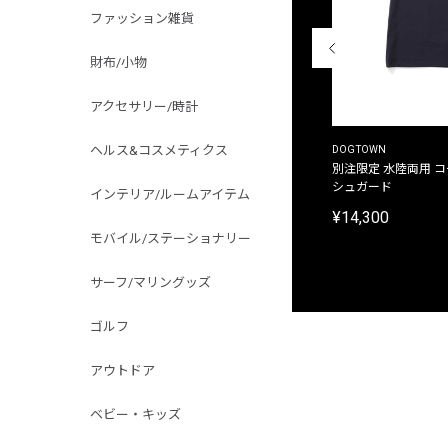
ファッション雑貨
財布/小物
アクセサリー/時計
ヘルス&コスメティクス
THE DUFFER OF ST.GEORGE
DOGTOWN
別注限定 ピグメントダイ バックプリント サーフ
別注限定 水陸両用 
プリントTシャツ
シュガード
インテリア/ルームアイテム
¥9,900
¥14,300
モバイル/ステーショナリー
サーフ/マリングッズ
ゴルフ
アウトドア
ベビー・キッズ