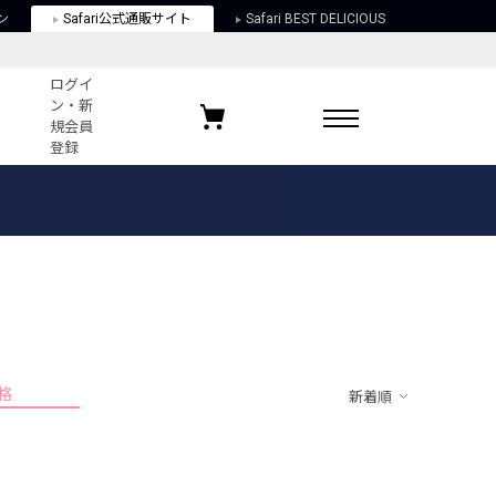
ン
Safari公式通販サイト
Safari BEST DELICIOUS
ログイ
ン・新
規会員
登録
ログイン・新規会員登録
お気に入りアイテム
ガイド
お気に入りブランド
お気に入り記事
最近チェックしたアイテム
格
新着順
ポリシー
関する法律