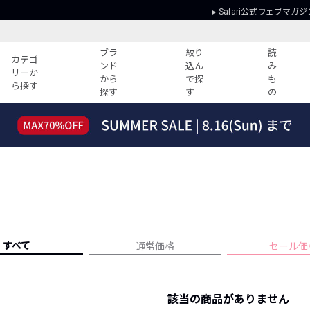
Safari公式ウェブマガジ
ブラ
絞り
読
カテゴ
ンド
込ん
み
リーか
から
で探
も
ら探す
探す
す
の
読みもの
ガイド
ー
すべての記事
ショッピング
2026年のイチオシTシャツ！
初めての方
“WP”のイージーパンツを徹底解説&コ
Club Safari
ーデ紹介
よくある質問
HOTなコーデ TOP20
会社概要
ディネート
新ブランドご紹介！
会員利用規約
すべて
通常価格
セール価
人気記事ランキング
プライバシー
バイヤーズ レコメンド
特定商取引に
今週の別注アイテム
該当の商品がありません
ウィークリーコーデ