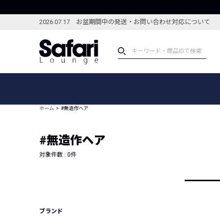
2026.07.17 お盆期間中の発送・お問い合わせ対応について
アイテム
スペシャル
カテゴリーから探す
スペシャルフィーチャ
ホーム
#無造作ヘア
ブランドから探す
特集記事
絞り込んで探す
#無造作ヘア
新着アイテム
コーディネート
編集部のおすすめアイテム
対象件数 :
0
件
編集部のおすすめコー
ランキング
雑誌・カタログ掲載アイテム
セール
ブランド