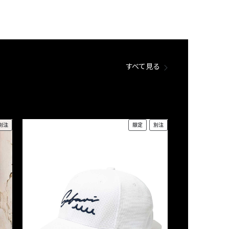
すべて見る
別注
限定
別注