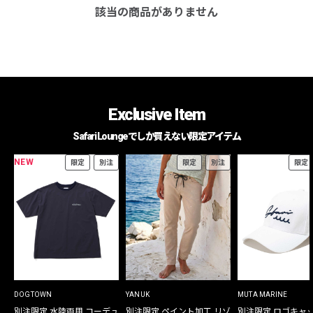
該当の商品がありません
Exclusive Item
Safari Loungeでしか買えない限定アイテム
NEW
限定
別注
限定
別注
限定
DOGTOWN
YANUK
MUTA MARINE
別注限定 水陸両用 コーデュ
別注限定 ペイント加工 リゾ
別注限定 ロゴキャ