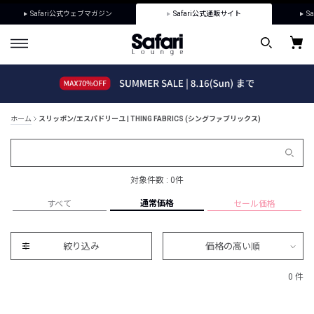
Safari公式ウェブマガジン
Safari公式通販サイト
Sa
ホーム
スリッポン/エスパドリーユ | THING FABRICS (シングファブリックス)
対象件数 : 0件
通常価格
すべて
セール価格
絞り込み
価格の高い順
0 件