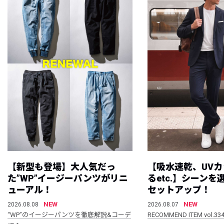
【新型も登場】大人気だっ
【吸水速乾、UV
た”WP”イージーパンツがリニ
るetc.】シーン
ューアル！
セットアップ！
NEW
NEW
2026.08.08
2026.08.07
“WP”のイージーパンツを徹底解説&コーデ
RECOMMEND ITEM vol.33