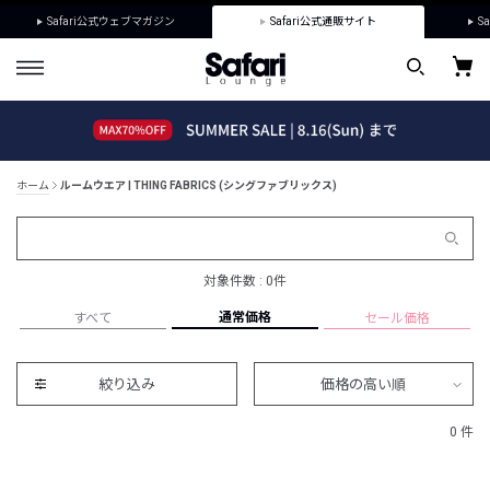
Safari公式ウェブマガジン
Safari公式通販サイト
Sa
ホーム
ルームウエア | THING FABRICS (シングファブリックス)
対象件数 : 0件
通常価格
すべて
セール価格
絞り込み
価格の高い順
0 件