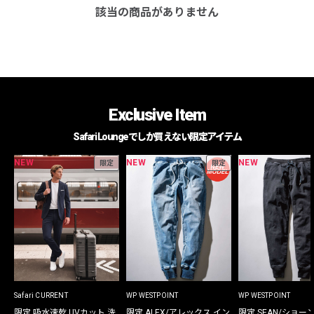
該当の商品がありません
Exclusive Item
Safari Loungeでしか買えない限定アイテム
NEW
NEW
NEW
限定
限定
Safari CURRENT
WP WESTPOINT
WP WESTPOINT
限定 吸水速乾 UVカット 洗
限定 ALEX/アレックス イン
限定 SEAN/ショー