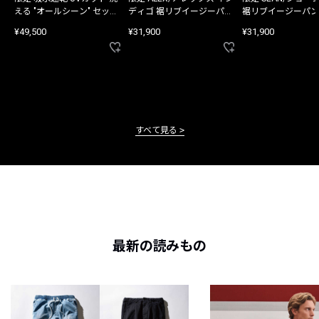
える "オールシーン" セット
ディゴ 裾リブイージーパン
裾リブイージーパン
アップ
ツ
¥49,500
¥31,900
¥31,900
すべて見る
最新の読みもの