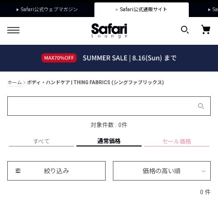
Safari公式ウェブマガジン
Safari公式通販サイト
Sa
ホーム
ボディ・ハンドケア | THING FABRICS (シングファブリックス)
対象件数 : 0件
通常価格
すべて
セール価格
絞り込み
価格の高い順
0 件