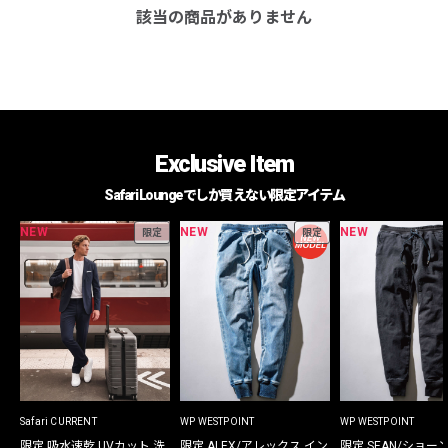
該当の商品がありません
Exclusive Item
Safari Loungeでしか買えない限定アイテム
NEW
NEW
NEW
限定
限定
Safari CURRENT
WP WESTPOINT
WP WESTPOINT
限定 吸水速乾 UVカット 洗
限定 ALEX/アレックス イン
限定 SEAN/ショー