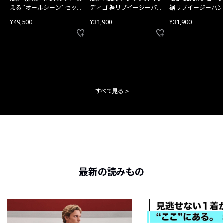
える "オールシーン" セット
ディゴ 裾リブイージーパン
裾リブイージーパン
アップ
ツ
¥49,500
¥31,900
¥31,900
すべて見る
最新の読みもの